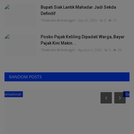
Bupati Siak Lantik Mahadar Jadi Sekda
Definitif
Thabrani Al-Indragiri
Sep 25, 2025
0
31
Posko Pajak Keliling Dipadati Warga, Bayar
Pajak Kini Makin...
Thabrani Al-Indragiri
Agustus 2, 2026
0
29
RANDOM POSTS
Daerah