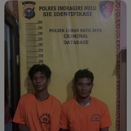
Peristiwa
Daerah
Pemerintah
Pemilu
Kriminal
Olahraga
Opini
Budaya