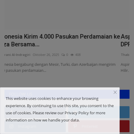
ke
Aspirasi TORA Balai Jaya Kembali Dibahas
A
DPRD Rohil, Masyarakat...
u
Thabrani Al-Indragiri
Juli 21, 2026
0
94
Th
Aspirasi TORA masyarakat Balai Jaya kembali dibahas di DPRD Rokan
J
Hilir. Warga mendesak...
FOLLOW US
This website uses cookies to enhance your browsing
experience. By continuing to use this site, you consent to the
Facebook
Twitter
use of cookies. Please review our Privacy Policy for more
information on how we handle your data.
Instagram
Pinterest