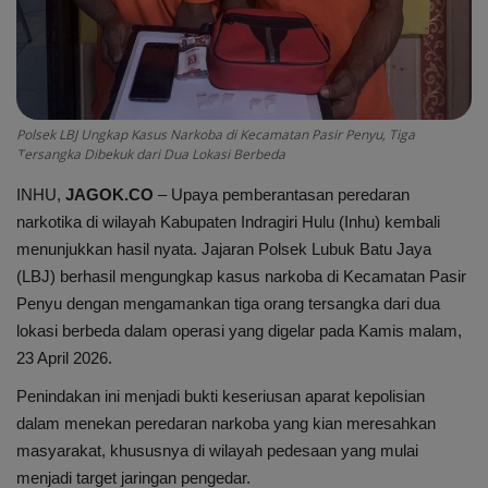
Internasional
Infotorial
Ekonomi
Polsek LBJ Ungkap Kasus Narkoba di Kecamatan Pasir Penyu, Tiga
Tersangka Dibekuk dari Dua Lokasi Berbeda
Mitra
INHU,
JAGOK.CO
– Upaya pemberantasan peredaran
narkotika di wilayah Kabupaten Indragiri Hulu (Inhu) kembali
Nasional
menunjukkan hasil nyata. Jajaran Polsek Lubuk Batu Jaya
(LBJ) berhasil mengungkap kasus narkoba di Kecamatan Pasir
Pendidikan
Penyu dengan mengamankan tiga orang tersangka dari dua
lokasi berbeda dalam operasi yang digelar pada Kamis malam,
Kesehatan
23 April 2026.
Penindakan ini menjadi bukti keseriusan aparat kepolisian
dalam menekan peredaran narkoba yang kian meresahkan
masyarakat, khususnya di wilayah pedesaan yang mulai
menjadi target jaringan pengedar.