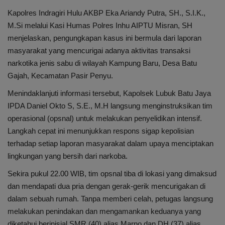
Kapolres Indragiri Hulu AKBP Eka Ariandy Putra, SH., S.I.K.,
M.Si melalui Kasi Humas Polres Inhu AIPTU Misran, SH
menjelaskan, pengungkapan kasus ini bermula dari laporan
masyarakat yang mencurigai adanya aktivitas transaksi
narkotika jenis sabu di wilayah Kampung Baru, Desa Batu
Gajah, Kecamatan Pasir Penyu.
Menindaklanjuti informasi tersebut, Kapolsek Lubuk Batu Jaya
IPDA Daniel Okto S, S.E., M.H langsung menginstruksikan tim
operasional (opsnal) untuk melakukan penyelidikan intensif.
Langkah cepat ini menunjukkan respons sigap kepolisian
terhadap setiap laporan masyarakat dalam upaya menciptakan
lingkungan yang bersih dari narkoba.
Sekira pukul 22.00 WIB, tim opsnal tiba di lokasi yang dimaksud
dan mendapati dua pria dengan gerak-gerik mencurigakan di
dalam sebuah rumah. Tanpa memberi celah, petugas langsung
melakukan penindakan dan mengamankan keduanya yang
diketahui berinisial SMR (40) alias Marno dan DH (37) alias