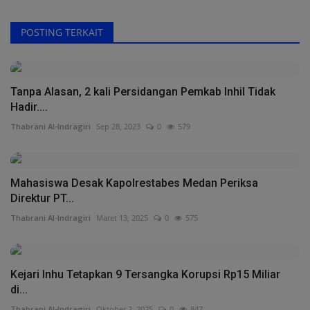
POSTING TERKAIT
Tanpa Alasan, 2 kali Persidangan Pemkab Inhil Tidak
Hadir....
Thabrani Al-Indragiri
Sep 28, 2023
0
579
Mahasiswa Desak Kapolrestabes Medan Periksa
Direktur PT...
Thabrani Al-Indragiri
Maret 13, 2025
0
575
Kejari Inhu Tetapkan 9 Tersangka Korupsi Rp15 Miliar
di...
Thabrani Al-Indragiri
Oktober 2, 2025
0
847