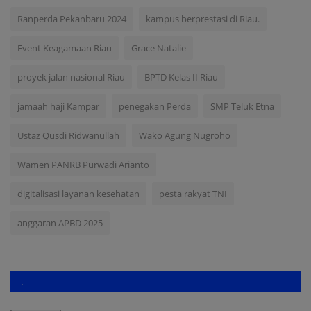
Ranperda Pekanbaru 2024
kampus berprestasi di Riau.
Event Keagamaan Riau
Grace Natalie
proyek jalan nasional Riau
BPTD Kelas II Riau
jamaah haji Kampar
penegakan Perda
SMP Teluk Etna
Ustaz Qusdi Ridwanullah
Wako Agung Nugroho
Wamen PANRB Purwadi Arianto
digitalisasi layanan kesehatan
pesta rakyat TNI
anggaran APBD 2025
.