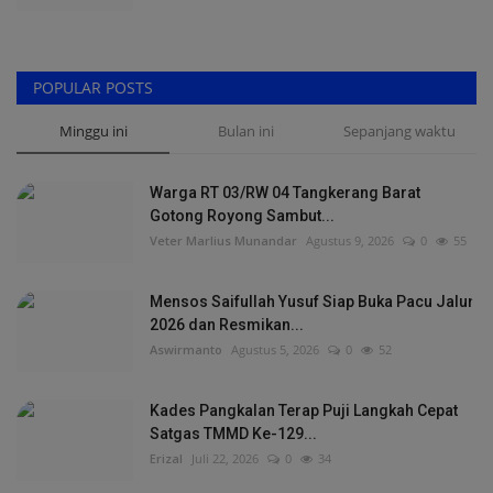
POPULAR POSTS
Minggu ini
Bulan ini
Sepanjang waktu
Warga RT 03/RW 04 Tangkerang Barat
Gotong Royong Sambut...
Veter Marlius Munandar
Agustus 9, 2026
0
55
Mensos Saifullah Yusuf Siap Buka Pacu Jalur
2026 dan Resmikan...
Aswirmanto
Agustus 5, 2026
0
52
Kades Pangkalan Terap Puji Langkah Cepat
Satgas TMMD Ke-129...
Erizal
Juli 22, 2026
0
34