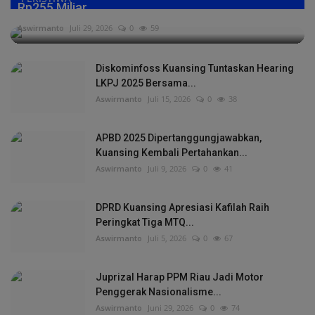
Rp255 Miliar,...
Aswirmanto
Juli 29, 2026
0
59
Diskominfoss Kuansing Tuntaskan Hearing
LKPJ 2025 Bersama...
Aswirmanto
Juli 15, 2026
0
38
APBD 2025 Dipertanggungjawabkan,
Kuansing Kembali Pertahankan...
Aswirmanto
Juli 9, 2026
0
41
DPRD Kuansing Apresiasi Kafilah Raih
Peringkat Tiga MTQ...
Aswirmanto
Juli 5, 2026
0
67
Juprizal Harap PPM Riau Jadi Motor
Penggerak Nasionalisme...
Aswirmanto
Juni 29, 2026
0
74