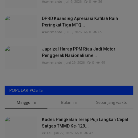
Aswirmanto
Juli 9, 2026
0
36
DPRD Kuansing Apresiasi Kafilah Raih
Peringkat Tiga MTQ...
Aswirmanto
Juli 5, 2026
0
65
Juprizal Harap PPM Riau Jadi Motor
Penggerak Nasionalisme...
Aswirmanto
Juni 29, 2026
0
69
POPULAR POSTS
Minggu ini
Bulan ini
Sepanjang waktu
Kades Pangkalan Terap Puji Langkah Cepat
Satgas TMMD Ke-129...
erizal
Juli 22, 2026
0
42