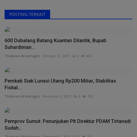
POSTING TERKAIT
600 Dubalang Batang Kuantan Dilantik, Bupati
Suhardiman...
Thabrani Al-Indragiri
Oktober 12, 2025
0
690
Pemkab Siak Lunasi Utang Rp200 Miliar, Stabilitas
Fiskal...
Thabrani Al-Indragiri
November 3, 2025
0
376
Pemprov Sumut: Penunjukan Plt Direktur PDAM Tirtanadi
Sudah...
Thabrani Al-Indragiri
Desember 7, 2024
0
714