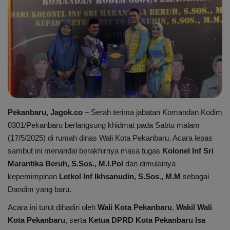
Peristiwa
Daerah
Pemerintah
Pemilu
Pekanbaru, Jagok.co
– Serah terima jabatan Komandan Kodim
0301/Pekanbaru berlangsung khidmat pada Sabtu malam
Kriminal
(17/5/2025) di rumah dinas Wali Kota Pekanbaru. Acara lepas
sambut ini menandai berakhirnya masa tugas
Kolonel Inf Sri
Olahraga
Marantika Beruh, S.Sos., M.I.Pol
dan dimulainya
kepemimpinan
Letkol Inf Ikhsanudin, S.Sos., M.M
sebagai
Opini
Dandim yang baru.
Budaya
Acara ini turut dihadiri oleh
Wali Kota Pekanbaru
,
Wakil Wali
Kota Pekanbaru
, serta
Ketua DPRD Kota Pekanbaru Isa