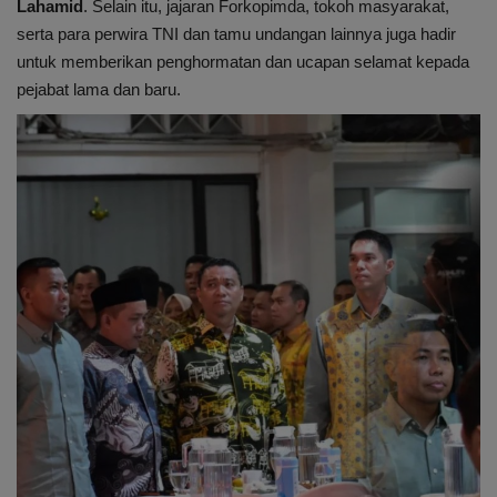
Internasional
Lahamid
. Selain itu, jajaran Forkopimda, tokoh masyarakat,
serta para perwira TNI dan tamu undangan lainnya juga hadir
Infotorial
untuk memberikan penghormatan dan ucapan selamat kepada
pejabat lama dan baru.
Ekonomi
Mitra
Nasional
Pendidikan
Kesehatan