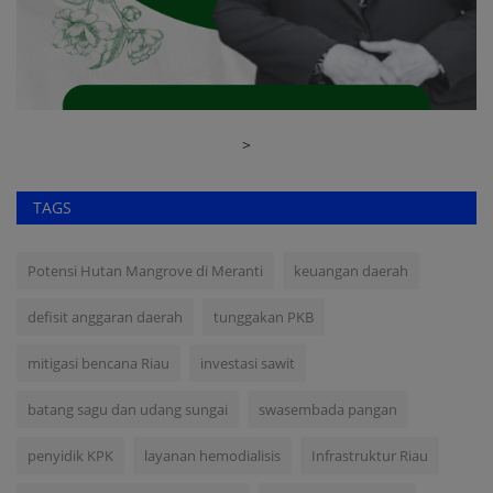
>
TAGS
Potensi Hutan Mangrove di Meranti
keuangan daerah
defisit anggaran daerah
tunggakan PKB
mitigasi bencana Riau
investasi sawit
batang sagu dan udang sungai
swasembada pangan
penyidik KPK
layanan hemodialisis
Infrastruktur Riau