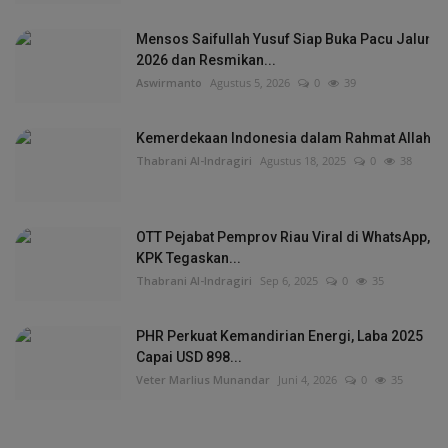
Mensos Saifullah Yusuf Siap Buka Pacu Jalur
2026 dan Resmikan...
Aswirmanto
Agustus 5, 2026
0
39
Kemerdekaan Indonesia dalam Rahmat Allah
Thabrani Al-Indragiri
Agustus 18, 2025
0
38
OTT Pejabat Pemprov Riau Viral di WhatsApp,
KPK Tegaskan...
Thabrani Al-Indragiri
Sep 6, 2025
0
35
PHR Perkuat Kemandirian Energi, Laba 2025
Capai USD 898...
Veter Marlius Munandar
Juni 4, 2026
0
35