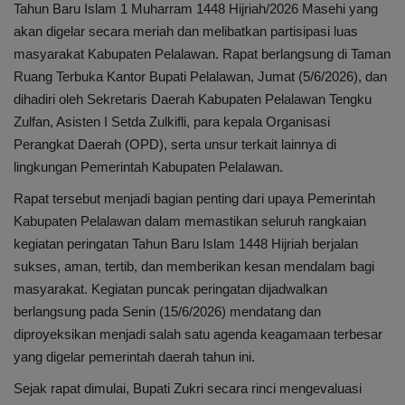
Internasional
Tahun Baru Islam 1 Muharram 1448 Hijriah/2026 Masehi yang
akan digelar secara meriah dan melibatkan partisipasi luas
Infotorial
masyarakat Kabupaten Pelalawan. Rapat berlangsung di Taman
Ruang Terbuka Kantor Bupati Pelalawan, Jumat (5/6/2026), dan
Ekonomi
dihadiri oleh Sekretaris Daerah Kabupaten Pelalawan Tengku
Zulfan, Asisten I Setda Zulkifli, para kepala Organisasi
Mitra
Perangkat Daerah (OPD), serta unsur terkait lainnya di
lingkungan Pemerintah Kabupaten Pelalawan.
Nasional
Rapat tersebut menjadi bagian penting dari upaya Pemerintah
Kabupaten Pelalawan dalam memastikan seluruh rangkaian
Pendidikan
kegiatan peringatan Tahun Baru Islam 1448 Hijriah berjalan
sukses, aman, tertib, dan memberikan kesan mendalam bagi
Kesehatan
masyarakat. Kegiatan puncak peringatan dijadwalkan
berlangsung pada Senin (15/6/2026) mendatang dan
diproyeksikan menjadi salah satu agenda keagamaan terbesar
yang digelar pemerintah daerah tahun ini.
Sejak rapat dimulai, Bupati Zukri secara rinci mengevaluasi