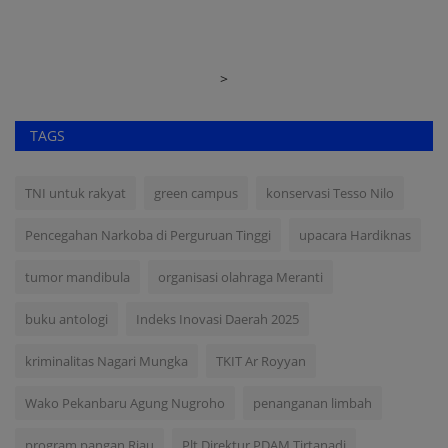
>
TAGS
TNI untuk rakyat
green campus
konservasi Tesso Nilo
Pencegahan Narkoba di Perguruan Tinggi
upacara Hardiknas
tumor mandibula
organisasi olahraga Meranti
buku antologi
Indeks Inovasi Daerah 2025
kriminalitas Nagari Mungka
TKIT Ar Royyan
Wako Pekanbaru Agung Nugroho
penanganan limbah
program pangan Riau
Plt Direktur PDAM Tirtanadi