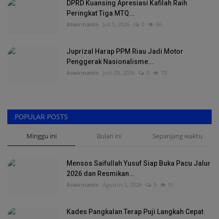
DPRD Kuansing Apresiasi Kafilah Raih
Peringkat Tiga MTQ...
Aswirmanto
Juli 5, 2026
0
66
Juprizal Harap PPM Riau Jadi Motor
Penggerak Nasionalisme...
Aswirmanto
Juni 29, 2026
0
73
POPULAR POSTS
Minggu ini
Bulan ini
Sepanjang waktu
Mensos Saifullah Yusuf Siap Buka Pacu Jalur
2026 dan Resmikan...
Aswirmanto
Agustus 5, 2026
0
51
Kades Pangkalan Terap Puji Langkah Cepat