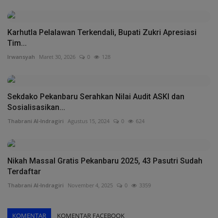
Karhutla Pelalawan Terkendali, Bupati Zukri Apresiasi
Tim...
Irwansyah
Maret 30, 2026
0
128
Sekdako Pekanbaru Serahkan Nilai Audit ASKI dan
Sosialisasikan...
Thabrani Al-Indragiri
Agustus 15, 2024
0
624
Nikah Massal Gratis Pekanbaru 2025, 43 Pasutri Sudah
Terdaftar
Thabrani Al-Indragiri
November 4, 2025
0
3359
KOMENTAR
KOMENTAR FACEBOOK