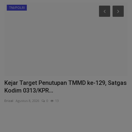
TNI/POLRI
Kejar Target Penutupan TMMD ke-129, Satgas
B
Kodim 0313/KPR...
S
Erizal
Agustus 8, 2026
0
13
Th
b
Ba
me