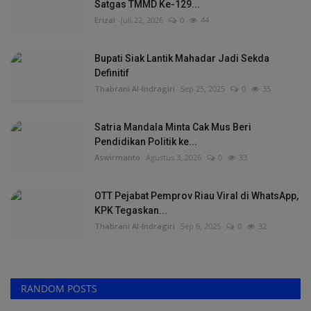
Satgas TMMD Ke-129...
Erizal
Juli 22, 2026
0
44
Bupati Siak Lantik Mahadar Jadi Sekda
Definitif
Thabrani Al-Indragiri
Sep 25, 2025
0
35
Satria Mandala Minta Cak Mus Beri
Pendidikan Politik ke...
Aswirmanto
Agustus 3, 2026
0
33
OTT Pejabat Pemprov Riau Viral di WhatsApp,
KPK Tegaskan...
Thabrani Al-Indragiri
Sep 6, 2025
0
32
RANDOM POSTS