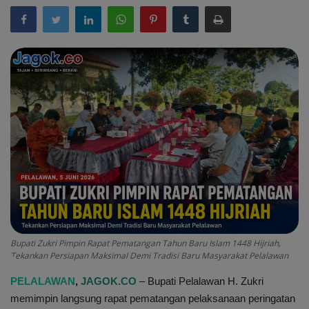
Peristiwa
Daerah
Pemerintah
Pemilu
Kriminal
Olahraga
Opini
Bupati Zukri Pimpin Rapat Pematangan Tahun Baru Islam 1448 Hijriah,
Tekankan Persiapan Maksimal Demi Tradisi Baru Masyarakat Pelalawan
Budaya
PELALAWAN
,
JAGOK.CO
– Bupati Pelalawan H. Zukri
memimpin langsung rapat pematangan pelaksanaan peringatan