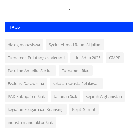
>
TAGS
dialog mahasiswa
Syekh Ahmad Rauni Al-Jailani
Turnamen Bulutangkis Meranti
Idul Adha 2025
GMPR
Pasukan Amerika Serikat
Turnamen Riau
Evaluasi Dasawisma
sekolah swasta Pelalawan
PAD Kabupaten Siak
tahanan Siak
sejarah Afghanistan
kegiatan keagamaan Kuansing
Kejati Sumut
industri manufaktur Siak