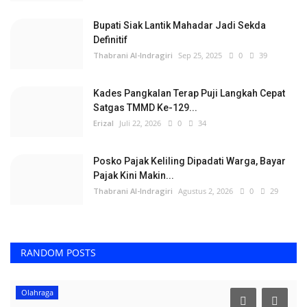
Bupati Siak Lantik Mahadar Jadi Sekda
Definitif
Thabrani Al-Indragiri
Sep 25, 2025
0
39
Kades Pangkalan Terap Puji Langkah Cepat
Satgas TMMD Ke-129...
Erizal
Juli 22, 2026
0
34
Posko Pajak Keliling Dipadati Warga, Bayar
Pajak Kini Makin...
Thabrani Al-Indragiri
Agustus 2, 2026
0
29
RANDOM POSTS
Olahraga