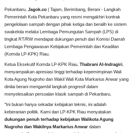
Pekanbaru,
Jagok.co
| Tajam, Berimbang, Berani - Langkah
Peristiwa
Pemerintah Kota Pekanbaru yang resmi mengakhiri kontrak
pengelolaan sampah dengan pihak ketiga dan beralih ke sistem
Daerah
swakelola melalui Lembaga Pemungutan Sampah (LPS) di
tingkat RT/RW mendapat dukungan penuh dari Komisi Daerah
Pemerintah
Lembaga Pengawasan Kebijakan Pemerintah dan Keadilan
(Komda LP-KPK) Riau.
Pemilu
Ketua Eksekutif Komda LP-KPK Riau,
Thabrani Al-Indragiri
,
menyampaikan apresiasi tinggi terhadap kepemimpinan Wali
Kriminal
Kota Agung Nugroho dan Wakil Wali Kota Markarius Anwar yang
dinilai berani mengambil langkah progresif dalam
Olahraga
menyelesaikan persoalan klasik sampah di Pekanbaru.
Opini
“Ini bukan hanya sekadar kebijakan teknis, ini adalah
keberanian politik. Kami dari LP-KPK Riau menyatakan
Budaya
dukungan penuh terhadap kebijakan Walikota Agung
Nugroho dan Wakilnya Markarius Anwar
dalam