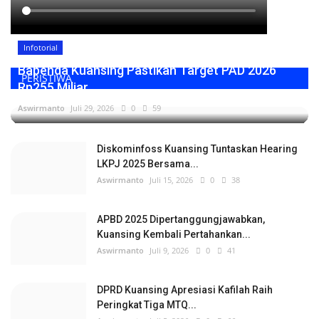
Infotorial
Bapenda Kuansing Pastikan Target PAD 2026
PERISTIWA
Rp255 Miliar,...
Aswirmanto
Juli 29, 2026
0
59
Diskominfoss Kuansing Tuntaskan Hearing
LKPJ 2025 Bersama...
Aswirmanto
Juli 15, 2026
0
38
APBD 2025 Dipertanggungjawabkan,
Kuansing Kembali Pertahankan...
Aswirmanto
Juli 9, 2026
0
41
DPRD Kuansing Apresiasi Kafilah Raih
Peringkat Tiga MTQ...