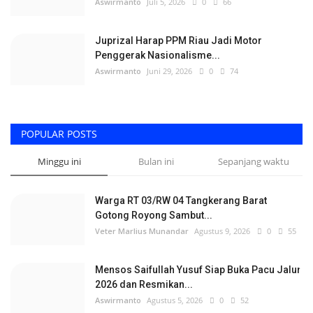
Aswirmanto
Juli 5, 2026
0
66
Juprizal Harap PPM Riau Jadi Motor
Penggerak Nasionalisme...
Aswirmanto
Juni 29, 2026
0
74
POPULAR POSTS
Minggu ini
Bulan ini
Sepanjang waktu
Warga RT 03/RW 04 Tangkerang Barat
Gotong Royong Sambut...
Veter Marlius Munandar
Agustus 9, 2026
0
55
Mensos Saifullah Yusuf Siap Buka Pacu Jalur
2026 dan Resmikan...
Aswirmanto
Agustus 5, 2026
0
52