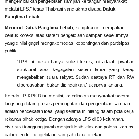
Internasional
mengembalikan pengelolaan sampah ke tangan masyarakat
melalui LPS,” tegas Thabrani yang akrab disapa
Datuk
Panglima Lebah.
Infotorial
Menurut Datuk Panglima Lebah
, kebijakan ini merupakan
Ekonomi
bentuk koreksi atas sistem pengelolaan sampah sebelumnya
yang dinilai gagal mengakomodasi kepentingan dan partisipasi
Mitra
publik.
“LPS ini bukan hanya solusi teknis, ini adalah jawaban
Nasional
struktural atas kegagalan sistem lama yang kerap
mengabaikan suara rakyat. Sudah saatnya RT dan RW
Pendidikan
diberdayakan, bukan dipinggirkan,” ucapnya lantang.
Komda LP-KPK Riau menilai, keterlibatan masyarakat secara
Kesehatan
langsung dalam proses pemungutan dan pengelolaan sampah
adalah pendekatan ideal yang selama ini hilang dalam pola kerja
rekanan pihak ketiga. Dengan adanya LPS di 83 kelurahan,
distribusi tanggung jawab menjadi lebih jelas dan potensi korupsi
dalam tender pengelolaan sampah dapat ditekan.