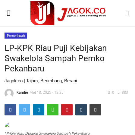
Pemerintah
Beranda
LP-KPK Riau Puji Kebijakan
Advetorial
Swakelola Sampah Pemko
Pekanbaru
Video Streaming
Jagok.co | Tajam, Berimbang, Berani
Politik
Ramlie
Mei 18, 2025 - 13:35
0
883
TNI/POLRI
Hukrim
Teknologi
LP-KPK Riau Dukung Swakelola Sampah Pekanbaru