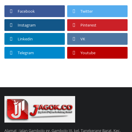
Facebook
Twitter
Instagram
Pinterest
Linkedin
VK
Telegram
Youtube
Alamat : Jalan Gambolo gg. Gambolo III, kel. Tangkerang Barat, Kec.