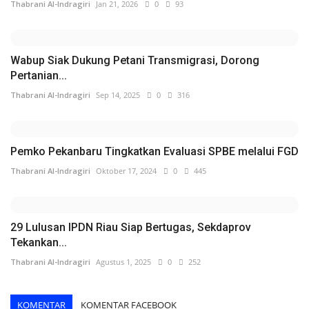
Thabrani Al-Indragiri
Jan 21, 2026
0
93
Wabup Siak Dukung Petani Transmigrasi, Dorong
Pertanian...
Thabrani Al-Indragiri
Sep 14, 2025
0
316
Pemko Pekanbaru Tingkatkan Evaluasi SPBE melalui FGD
Thabrani Al-Indragiri
Oktober 17, 2024
0
445
29 Lulusan IPDN Riau Siap Bertugas, Sekdaprov
Tekankan...
Thabrani Al-Indragiri
Agustus 1, 2025
0
252
KOMENTAR
KOMENTAR FACEBOOK