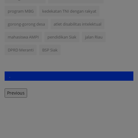
program MBG
kedekatan TNI dengan rakyat
gorong-gorong desa
atlet disabilitas intelektual
mahasiswa AMPI
pendidikan Siak
jalan Riau
DPRD Meranti
BSP Siak
.
Previous