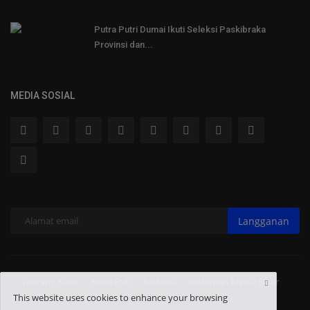
Putra Putri Dumai Ikuti Seleksi Paskibraka
Provinsi dan...
MEDIA SOSIAL
Langganan
Tentang Kami
Kode Etik
Redaksi
Pedoman Media Siber
This website uses cookies to enhance your browsing