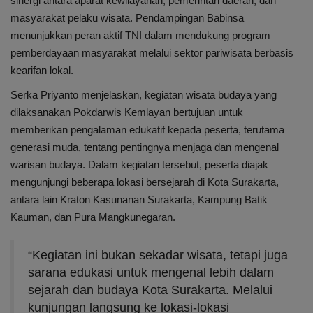
sinergi antara aparat kewilayahan, pemerintah daerah, dan
Internasional
masyarakat pelaku wisata. Pendampingan Babinsa
menunjukkan peran aktif TNI dalam mendukung program
Infotorial
pemberdayaan masyarakat melalui sektor pariwisata berbasis
kearifan lokal.
Ekonomi
Serka Priyanto menjelaskan, kegiatan wisata budaya yang
Mitra
dilaksanakan Pokdarwis Kemlayan bertujuan untuk
memberikan pengalaman edukatif kepada peserta, terutama
Nasional
generasi muda, tentang pentingnya menjaga dan mengenal
warisan budaya. Dalam kegiatan tersebut, peserta diajak
Pendidikan
mengunjungi beberapa lokasi bersejarah di Kota Surakarta,
antara lain Kraton Kasunanan Surakarta, Kampung Batik
Kesehatan
Kauman, dan Pura Mangkunegaran.
“Kegiatan ini bukan sekadar wisata, tetapi juga
sarana edukasi untuk mengenal lebih dalam
sejarah dan budaya Kota Surakarta. Melalui
kunjungan langsung ke lokasi-lokasi