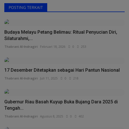
POSTING TERKAIT
Budaya Melayu Petang Belimau: Ritual Penyucian Diri,
Silaturahmi,...
Thabrani Al-Indragiri
Februari 18, 2026
0
253
17 Desember Ditetapkan sebagai Hari Pantun Nasional
Thabrani Al-Indragiri
Juli 11, 2025
0
218
Gubernur Riau Basah Kuyup Buka Bujang Dara 2025 di
Tengah...
Thabrani Al-Indragiri
Agustus 8, 2025
0
402