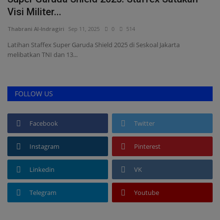
Visi Militer...
S
Thabrani Al-Indragiri
Sep 11, 2025
0
514
Ad
ab
Latihan Staffex Super Garuda Shield 2025 di Seskoal Jakarta
Ka
melibatkan TNI dan 13...
te
FOLLOW US
Facebook
Twitter
Instagram
Pinterest
Linkedin
VK
Telegram
Youtube