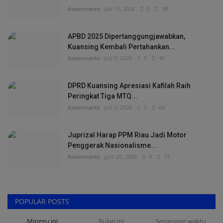
Aswirmanto
Juli 15, 2026
0
38
APBD 2025 Dipertanggungjawabkan,
Kuansing Kembali Pertahankan...
Aswirmanto
Juli 9, 2026
0
40
DPRD Kuansing Apresiasi Kafilah Raih
Peringkat Tiga MTQ...
Aswirmanto
Juli 5, 2026
0
66
Juprizal Harap PPM Riau Jadi Motor
Penggerak Nasionalisme...
Aswirmanto
Juni 29, 2026
0
73
POPULAR POSTS
Minggu ini
Bulan ini
Sepanjang waktu