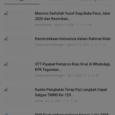
Mensos Saifullah Yusuf Siap Buka Pacu Jalur
2026 dan Resmikan...
Aswirmanto
Agustus 5, 2026
0
49
Kemerdekaan Indonesia dalam Rahmat Allah
Thabrani Al-Indragiri
Agustus 18, 2025
0
37
OTT Pejabat Pemprov Riau Viral di WhatsApp,
KPK Tegaskan...
Thabrani Al-Indragiri
Sep 6, 2025
0
36
Kades Pangkalan Terap Puji Langkah Cepat
Satgas TMMD Ke-129...
erizal
Juli 22, 2026
0
36
PHR Perkuat Kemandirian Energi, Laba 2025