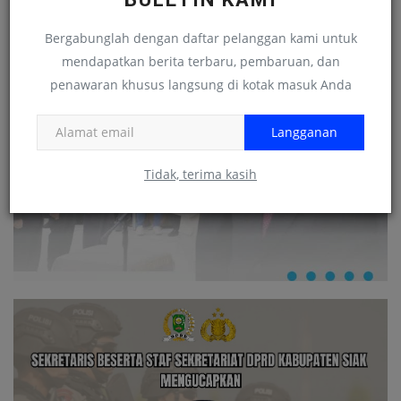
Bergabunglah dengan daftar pelanggan kami untuk
mendapatkan berita terbaru, pembaruan, dan
penawaran khusus langsung di kotak masuk Anda
Langganan
Tidak, terima kasih