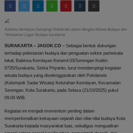
Peristiwa
Daerah
Babinsa Kemlayan Dampingi Pokdarwis dalam Rangka Wisata Budaya dan
Pelestarian Cagar Budaya Surakarta
Pemerintah
SURAKARTA – JAGOK.CO
– Sebagai bentuk dukungan
terhadap pelestarian budaya dan penguatan sektor pariwisata
Pemilu
lokal, Babinsa Kemlayan Koramil 03/Serengan Kodim
0735/Surakarta, Serka Priyanto, turut mendampingi kegiatan
Kriminal
wisata budaya
yang diselenggarakan oleh Pokdarwis
(Kelompok Sadar Wisata) Kelurahan Kemlayan, Kecamatan
Olahraga
Serengan, Kota Surakarta, pada Selasa (21/10/2025) pukul
09.00 WIB.
Opini
Kegiatan ini menjadi momentum penting dalam
memperkenalkan kekayaan sejarah dan nilai-nilai budaya Kota
Budaya
Surakarta kepada masyarakat luas, sekaligus menguatkan