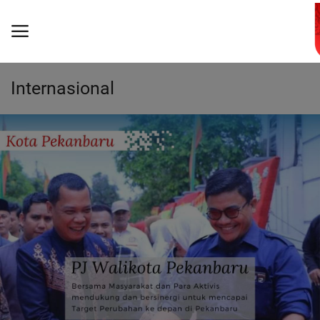
Internasional
Beranda
Advetorial
Video Streaming
Politik
TNI/POLRI
Hukrim
Teknologi