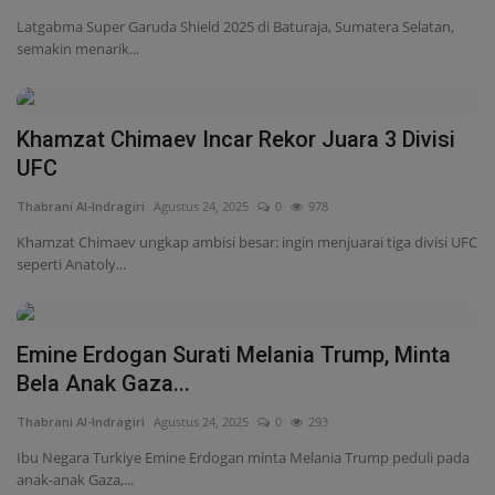
Khamzat Chimaev ungkap ambisi besar: ingin menjuarai tiga divisi UFC
seperti Anatoly...
Emine Erdogan Surati Melania Trump, Minta
Bela Anak Gaza...
Thabrani Al-Indragiri
Agustus 24, 2025
0
293
Ibu Negara Turkiye Emine Erdogan minta Melania Trump peduli pada
anak-anak Gaza,...
5 Petarung UFC Terbaik Rusia: Khabib hingga
Khamzat Chimaev
Thabrani Al-Indragiri
Agustus 20, 2025
0
722
Daftar 5 petarung UFC terbaik asal Rusia sepanjang sejarah, dari Fedor
Emelianenko,...