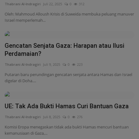
Thabrani Al-Indragiri
Juli 9, 2025
0
223
Putaran baru perundingan gencatan senjata antara Hamas dan Israel
digelar di Doha....
UE: Tak Ada Bukti Hamas Curi Bantuan Gaza
Thabrani Al-Indragiri
Juli 8, 2025
0
276
Komisi Eropa menegaskan tidak ada bukti Hamas mencuri bantuan
kemanusiaan di Gaza,...
Gempuran Israel Tewaskan 78 Warga Gaza
dalam Sehari
Thabrani Al-Indragiri
Juli 6, 2025
0
264
Serangan udara Israel di Gaza menewaskan 78 warga Palestina,
termasuk perempuan...