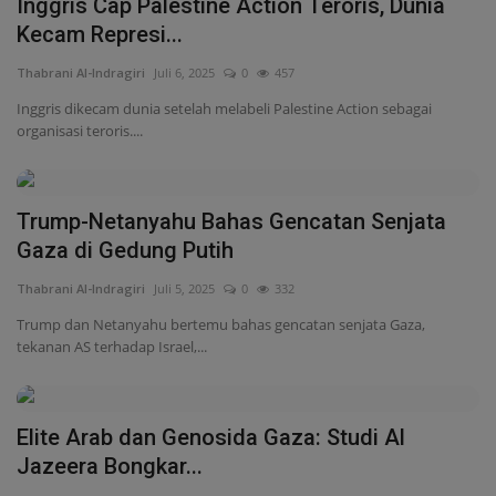
Trump-Netanyahu Bahas Gencatan Senjata
Gaza di Gedung Putih
Thabrani Al-Indragiri
Juli 5, 2025
0
332
Trump dan Netanyahu bertemu bahas gencatan senjata Gaza,
tekanan AS terhadap Israel,...
Elite Arab dan Genosida Gaza: Studi Al
Jazeera Bongkar...
Thabrani Al-Indragiri
Juli 5, 2025
0
340
Studi Al Jazeera mengungkap lemahnya respons elite Arab terhadap
genosida Israel...
Hamas Setuju Gencatan Senjata 60 Hari di
Gaza