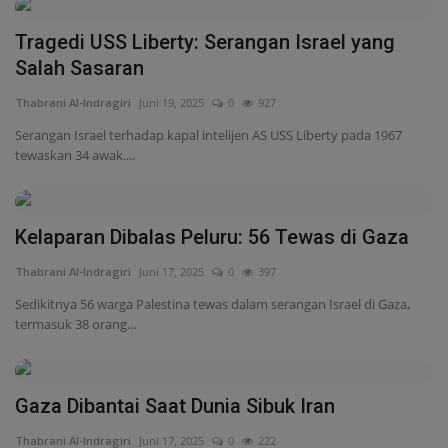
Kelaparan Dibalas Peluru: 56 Tewas di Gaza
Thabrani Al-Indragiri
Juni 17, 2025
0
397
Sedikitnya 56 warga Palestina tewas dalam serangan Israel di Gaza,
termasuk 38 orang...
Gaza Dibantai Saat Dunia Sibuk Iran
Thabrani Al-Indragiri
Juni 17, 2025
0
222
Saat dunia fokus pada konflik Israel-Iran, militer Israel diam-diam
membantai warga...
443 Jamaah Haji Riau Kloter 4 Tiba di Tanah
Air
Thabrani Al-Indragiri
Juni 16, 2025
0
228