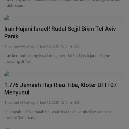
meraung di Tel...
1.776 Jemaah Haji Riau Tiba, Kloter BTH 07
Menyusul
Thabrani Al-Indragiri
Juni 19, 2025
0
269
Sebanyak 1.776 jemaah haji asal Riau telah kembali ke tanah air
melalui Debarkasi...
Tragedi USS Liberty: Serangan Israel yang
Salah Sasaran
Thabrani Al-Indragiri
Juni 19, 2025
0
927
Serangan Israel terhadap kapal intelijen AS USS Liberty pada 1967
tewaskan 34 awak....