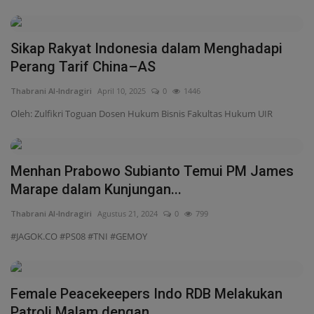
Menhan Prabowo Subianto Temui PM James
Marape dalam Kunjungan...
Thabrani Al-Indragiri
Agustus 21, 2024
0
799
#JAGOK.CO #PS08 #TNI #GEMOY
Female Peacekeepers Indo RDB Melakukan
Patroli Malam dengan...
Thabrani Al-Indragiri
Jan 25, 2024
0
610
#JAGOK.CO
Wujud Komitmen TNI AL Memberikan
Pengabdian Terbaik, Menhan...