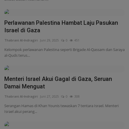
Menteri Israel Akui Gagal di Gaza, Seruan
Damai Menguat
Thabrani Al-Indragiri
Juni 27, 2025
0
308
Serangan Hamas di Khan Younis tewaskan 7 tentara Israel. Menteri
Israel akui perang...
Genosida Gaza Disiarkan Dunia, Tapi Dunia
Bungkam
Thabrani Al-Indragiri
Juni 25, 2025
0
389
Tragedi kemanusiaan di Gaza terus berlangsung. Ribuan warga sipil
tewas, dunia bungkam....