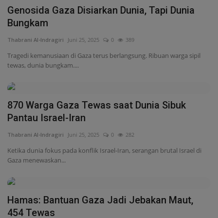
870 Warga Gaza Tewas saat Dunia Sibuk
Pantau Israel-Iran
Thabrani Al-Indragiri
Juni 25, 2025
0
282
Ketika dunia fokus pada konflik Israel-Iran, serangan brutal Israel di
Gaza menewaskan...
Hamas: Bantuan Gaza Jadi Jebakan Maut,
454 Tewas
Thabrani Al-Indragiri
Juni 25, 2025
0
248
Hamas menyebut distribusi bantuan di Gaza yang dikendalikan Israel-
AS sebagai jebakan...
HUT ke-79 POMAD, Satgas SEMPU XXV-Q
Gelar Syukuran di Lebanon