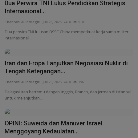
Iran dan Eropa Lanjutkan Negosiasi Nuklir di
Tengah Ketegangan...
Thabrani Al-Indragiri
Juli 25, 2025
0
196
Delegasi Iran bertemu dengan Inggris, Prancis, dan Jerman di Istanbul
untuk melanjutkan...
OPINI: Suweida dan Manuver Israel
Menggoyang Kedaulatan...
Thabrani Al-Indragiri
Juli 22, 2025
0
312
Oleh: Mahmoud Alloush Krisis di Suweida membuka peluang manuver
Israel memperlemah...
Gencatan Senjata Gaza: Harapan atau Ilusi
Perdamaian?