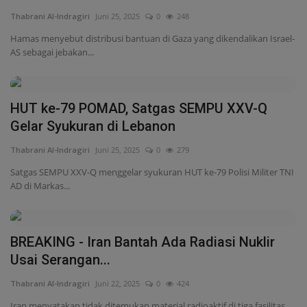
Thabrani Al-Indragiri
Juni 25, 2025
0
279
Satgas SEMPU XXV-Q menggelar syukuran HUT ke-79 Polisi Militer TNI
AD di Markas...
BREAKING - Iran Bantah Ada Radiasi Nuklir
Usai Serangan...
Thabrani Al-Indragiri
Juni 22, 2025
0
424
Iran menyatakan tidak ditemukan material radioaktif di tiga fasilitas
nuklir usai...
Iran Hujani Israel! Rudal Sejjil Bikin Tel Aviv
Panik
Thabrani Al-Indragiri
Juni 19, 2025
0
322
Iran kembali serang Israel dengan rudal Sejjil jarak jauh. Sirene