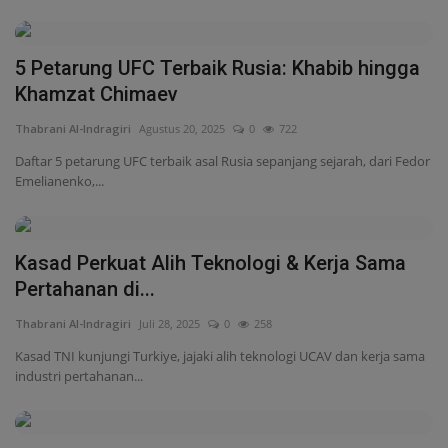
Kasad Perkuat Alih Teknologi & Kerja Sama
Pertahanan di...
Thabrani Al-Indragiri
Juli 28, 2025
0
258
Kasad TNI kunjungi Turkiye, jajaki alih teknologi UCAV dan kerja sama
industri pertahanan...
Dua Perwira TNI Lulus Pendidikan Strategis
Internasional...
Thabrani Al-Indragiri
Juli 26, 2025
0
510
Dua perwira TNI lulusan DSSC China memperkuat kerja sama militer
internasional,...