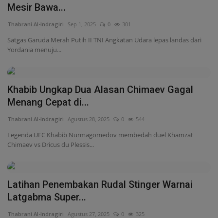
Internasional
Menang Cepat di...
Thabrani Al-Indragiri
Agustus 28, 2025
0
544
Infotorial
Legenda UFC Khabib Nurmagomedov membedah duel Khamzat
Chimaev vs Dricus du Plessis...
Ekonomi
Mitra
Latihan Penembakan Rudal Stinger Warnai
Nasional
Latgabma Super...
Thabrani Al-Indragiri
Agustus 27, 2025
0
325
Pendidikan
Latgabma Super Garuda Shield 2025 di Baturaja, Sumatera Selatan,
semakin menarik...
Kesehatan
Khamzat Chimaev Incar Rekor Juara 3 Divisi
UFC
Thabrani Al-Indragiri
Agustus 24, 2025
0
978