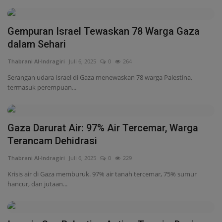
Gaza Darurat Air: 97% Air Tercemar, Warga
Terancam Dehidrasi
Thabrani Al-Indragiri
Juli 6, 2025
0
229
Krisis air di Gaza memburuk. 97% air tanah tercemar, 75% sumur
hancur, dan jutaan...
Inggris Cap Palestine Action Teroris, Dunia
Kecam Represi...
Thabrani Al-Indragiri
Juli 6, 2025
0
457
Inggris dikecam dunia setelah melabeli Palestine Action sebagai
organisasi teroris....