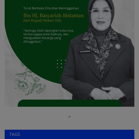
>
TAGS
Anggaran Pendapatan Belanja Daerah
Brigjen TNI Bayu Tirtiyanto
Musabaqah Tilawatil Quran
perbaikan jalan Riau
doorprize Fun Run
defisit anggaran Siak
K3 ketenagalistrikan