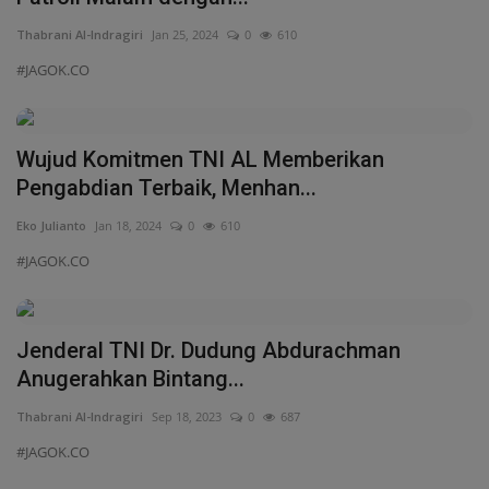
Eko Julianto
Jan 18, 2024
0
610
#JAGOK.CO
Jenderal TNI Dr. Dudung Abdurachman
Anugerahkan Bintang...
Thabrani Al-Indragiri
Sep 18, 2023
0
687
#JAGOK.CO
Dua Hari Menjabat, Kepala Bakamla RI
Melepas Personel Latihan...
Thabrani Al-Indragiri
Sep 16, 2023
0
569
#JAGOK.CO