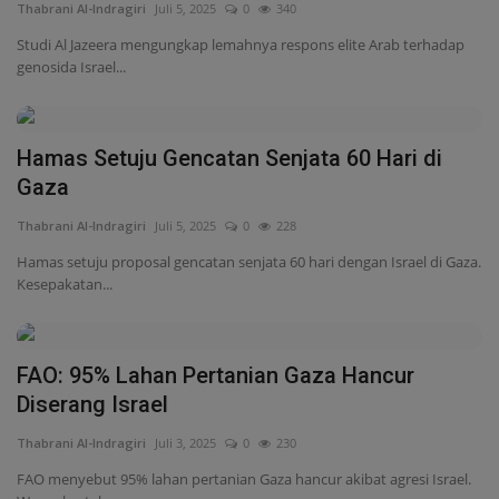
Thabrani Al-Indragiri
Juli 5, 2025
0
228
Hamas setuju proposal gencatan senjata 60 hari dengan Israel di Gaza.
Kesepakatan...
FAO: 95% Lahan Pertanian Gaza Hancur
Diserang Israel
Thabrani Al-Indragiri
Juli 3, 2025
0
230
FAO menyebut 95% lahan pertanian Gaza hancur akibat agresi Israel.
Warga bertahan...
Pemulangan Jamaah Haji Riau Hampir Tuntas
Thabrani Al-Indragiri
Juli 3, 2025
0
387
Sebanyak 5.064 dari 5.073 jamaah haji asal Riau telah kembali ke Tanah
Air. Proses...