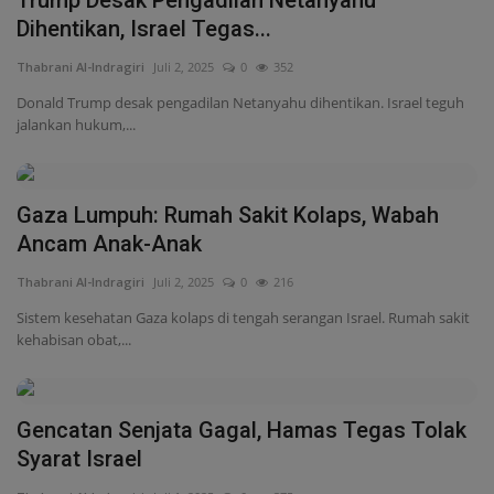
Gaza Lumpuh: Rumah Sakit Kolaps, Wabah
Ancam Anak-Anak
Thabrani Al-Indragiri
Juli 2, 2025
0
216
Sistem kesehatan Gaza kolaps di tengah serangan Israel. Rumah sakit
kehabisan obat,...
Gencatan Senjata Gagal, Hamas Tegas Tolak
Syarat Israel
Thabrani Al-Indragiri
Juli 1, 2025
0
375
Perundingan gencatan senjata Hamas-Israel kembali buntu. Hamas
menolak pelucutan...
Gaza dalam Genggaman Duka dan Birokrasi
Kematian