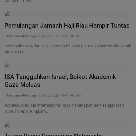
ISA Tangguhkan Israel, Boikot Akademik
Gaza Meluas
Thabrani Al-Indragiri
Juli 2, 2025
0
364
Asosiasi Sosiologi Internasional (ISA) menangguhkan keanggotaan
Israel karena bungkam...
Trump Desak Pengadilan Netanyahu
Dihentikan, Israel Tegas...
Thabrani Al-Indragiri
Juli 2, 2025
0
352
Donald Trump desak pengadilan Netanyahu dihentikan. Israel teguh
jalankan hukum,...