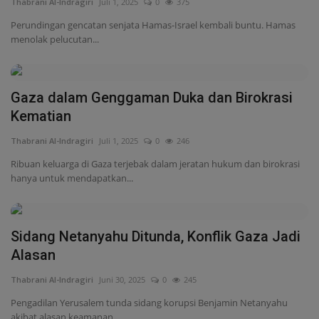
Thabrani Al-Indragiri
Juli 1, 2025
0
246
Ribuan keluarga di Gaza terjebak dalam jeratan hukum dan birokrasi
hanya untuk mendapatkan...
Sidang Netanyahu Ditunda, Konflik Gaza Jadi
Alasan
Thabrani Al-Indragiri
Juni 30, 2025
0
245
Pengadilan Yerusalem tunda sidang korupsi Benjamin Netanyahu
akibat alasan keamanan...
Perlawanan Palestina Hambat Laju Pasukan
Israel di Gaza
Thabrani Al-Indragiri
Juni 29, 2025
0
451
Kelompok perlawanan Palestina seperti Brigade Al-Qassam dan Saraya
al-Quds terus...