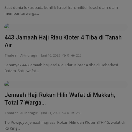
Sebanyak 443 jamaah haji asal Riau dari Kloter 4 tiba di Debarkasi
Batam. Satu wafat...
Jemaah Haji Rokan Hilir Wafat di Makkah,
Total 7 Warga...
Thabrani Al-Indragiri
Juni 11, 2025
0
230
Tio Powijoyo, jemaah haji asal Rokan Hilir dari Kloter BTH-15, wafat di
RS King...
Sikap Rakyat Indonesia dalam Menghadapi
Perang Tarif China–AS
Thabrani Al-Indragiri
April 10, 2025
0
1446
Oleh: Zulfikri Toguan Dosen Hukum Bisnis Fakultas Hukum UIR