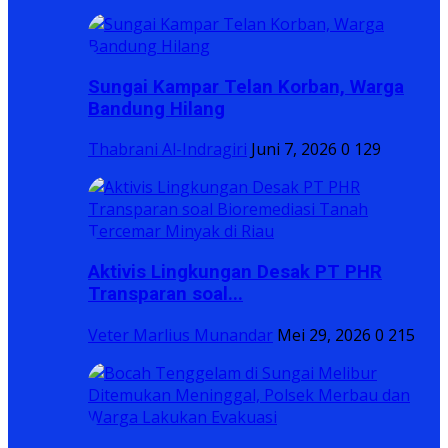
Sungai Kampar Telan Korban, Warga
Bandung Hilang
Thabrani Al-Indragiri
Juni 7, 2026
0
129
Aktivis Lingkungan Desak PT PHR
Transparan soal...
Veter Marlius Munandar
Mei 29, 2026
0
215