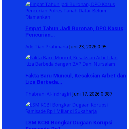
Empat Tahun Jadi Buronan, DPO Kasus
Pencurian...
Ade Tian Prahmana
Juni 23, 2026
0
95
Fakta Baru Muncul, Kesaksian Arbet dan
Liza Berbeda...
Thabrani Al-Indragiri
Juni 17, 2026
0
387
LSM KCBI Bongkar Dugaan Korupsi