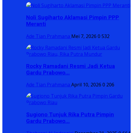
Noli Sugiharto Aklamasi Pimpin PPP
Meranti
Ade Tian Prahmana
Mei 7, 2026
0
532
Rocky Ramadani Resmi Jadi Ketua
Gardu Prabowo...
Ade Tian Prahmana
April 10, 2026
0
206
Sugiono Tunjuk Rika Putra Pimpin
Gardu Prabowo...