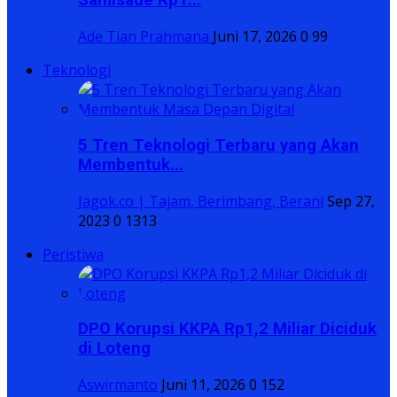
Samisade Rp1...
Ade Tian Prahmana
Juni 17, 2026
0
99
Teknologi
5 Tren Teknologi Terbaru yang Akan
Membentuk...
Jagok.co | Tajam, Berimbang, Berani
Sep 27,
2023
0
1313
Peristiwa
DPO Korupsi KKPA Rp1,2 Miliar Diciduk
di Loteng
Aswirmanto
Juni 11, 2026
0
152