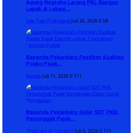
Agung Nugroho Larang PKL Bangun
Lapak di Lokasi...
Ade Tian Prahmana
Juli 20, 2026
0
58
Bapenda Pekanbaru Pastikan Kualitas
Posko Pajak...
Ramlie
Juli 11, 2026
0
111
Bapenda Pekanbaru Gelar SDT PKB,
Penunggak Pajak...
Thabrani Al-Indragiri
Juli 5, 2026
0
111