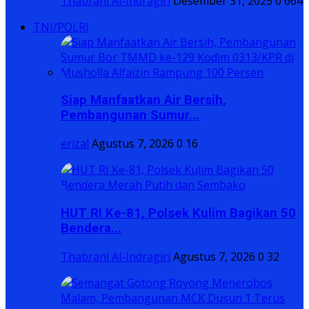
Thabrani Al-Indragiri
Desember 31, 2025
0
664
TNI/POLRI
Siap Manfaatkan Air Bersih,
Pembangunan Sumur...
erizal
Agustus 7, 2026
0
16
HUT RI Ke-81, Polsek Kulim Bagikan 50
Bendera...
Thabrani Al-Indragiri
Agustus 7, 2026
0
32