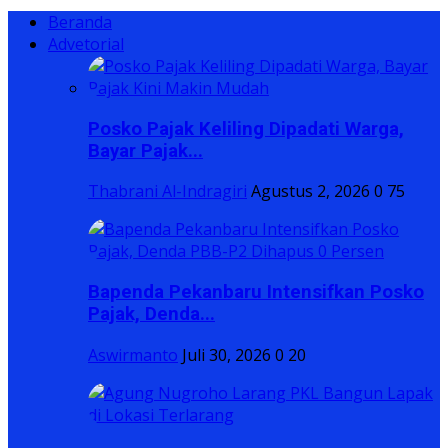
Beranda
Advetorial
Posko Pajak Keliling Dipadati Warga,
Bayar Pajak...
Thabrani Al-Indragiri
Agustus 2, 2026
0
75
Bapenda Pekanbaru Intensifkan Posko
Pajak, Denda...
Aswirmanto
Juli 30, 2026
0
20