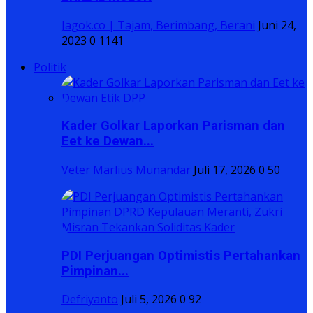
Jagok.co | Tajam, Berimbang, Berani
Juni 24,
2023
0
1141
Politik
Kader Golkar Laporkan Parisman dan
Eet ke Dewan...
Veter Marlius Munandar
Juli 17, 2026
0
50
PDI Perjuangan Optimistis Pertahankan
Pimpinan...
Defriyanto
Juli 5, 2026
0
92