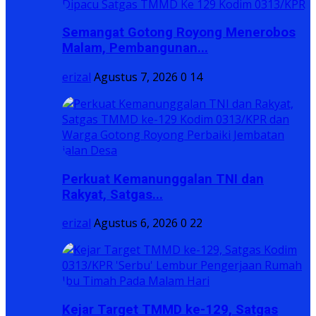
Semangat Gotong Royong Menerobos
Malam, Pembangunan...
erizal
Agustus 7, 2026
0
14
Perkuat Kemanunggalan TNI dan
Rakyat, Satgas...
erizal
Agustus 6, 2026
0
22
Kejar Target TMMD ke-129, Satgas