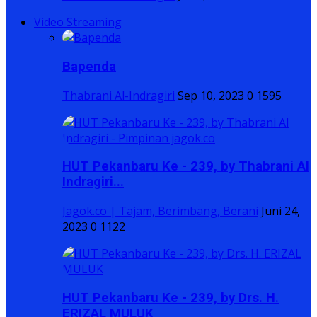
Video Streaming
Bapenda
Thabrani Al-Indragiri
Sep 10, 2023
0
1595
HUT Pekanbaru Ke - 239, by Thabrani Al
Indragiri...
Jagok.co | Tajam, Berimbang, Berani
Juni 24,
2023
0
1122
HUT Pekanbaru Ke - 239, by Drs. H.
ERIZAL MULUK