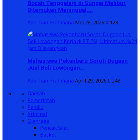
Bocah Tenggelam di Sungai Melibur
Ditemukan Meninggal,...
Ade Tian Prahmana
Mei 28, 2026
0
128
Mahasiswa Pekanbaru Soroti Dugaan
Jual Beli Lowongan...
Ade Tian Prahmana
April 29, 2026
0
248
Daerah
Pemerintah
Pemilu
Kriminal
Olahraga
Pencak Silat
Basket