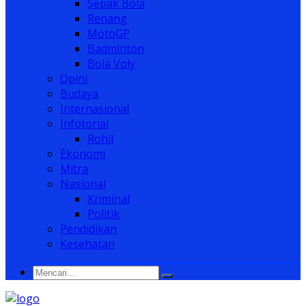
Sepak Bola
Renang
MotoGP
Badminton
Bola Voly
Opini
Budaya
Internasional
Infotorial
Rohil
Ekonomi
Mitra
Nasional
Kriminal
Politik
Pendidikan
Kesehatan