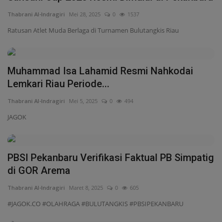
Thabrani Al-Indragiri
Mei 28, 2025
0
1537
Ratusan Atlet Muda Berlaga di Turnamen Bulutangkis Riau
Muhammad Isa Lahamid Resmi Nahkodai
Lemkari Riau Periode...
Thabrani Al-Indragiri
Mei 5, 2025
0
494
JAGOK
PBSI Pekanbaru Verifikasi Faktual PB Simpatig
di GOR Arema
Thabrani Al-Indragiri
Maret 8, 2025
0
605
#JAGOK.CO #OLAHRAGA #BULUTANGKIS #PBSIPEKANBARU