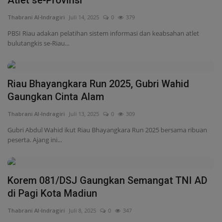
Atlet se-Provinsi
Thabrani Al-Indragiri
Juli 14, 2025
0
379
PBSI Riau adakan pelatihan sistem informasi dan keabsahan atlet
bulutangkis se-Riau...
Riau Bhayangkara Run 2025, Gubri Wahid
Gaungkan Cinta Alam
Thabrani Al-Indragiri
Juli 13, 2025
0
309
Gubri Abdul Wahid ikut Riau Bhayangkara Run 2025 bersama ribuan
peserta. Ajang ini...
Korem 081/DSJ Gaungkan Semangat TNI AD
di Pagi Kota Madiun
Thabrani Al-Indragiri
Juli 8, 2025
0
347