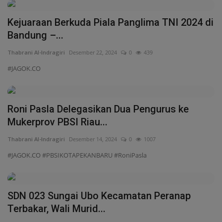
Kejuaraan Berkuda Piala Panglima TNI 2024 di
Bandung –...
Thabrani Al-Indragiri
Desember 22, 2024
0
439
#JAGOK.CO
Roni Pasla Delegasikan Dua Pengurus ke
Mukerprov PBSI Riau...
Thabrani Al-Indragiri
Desember 14, 2024
0
1007
#JAGOK.CO #PBSIKOTAPEKANBARU #RoniPasla
SDN 023 Sungai Ubo Kecamatan Peranap
Terbakar, Wali Murid...