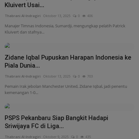
Internasional
Kluivert Usai...
Thabrani Al-Indragiri
Oktober 13, 2025
0
406
Infotorial
Manajer Timnas Indonesia, Sumardji, mengungkap pelatih Patrick
Kluivert dan stafnya...
Ekonomi
Mitra
Zidane Iqbal Pupuskan Harapan Indonesia ke
Nasional
Piala Dunia...
Thabrani Al-Indragiri
Oktober 13, 2025
0
703
Pendidikan
Pemain Irak jebolan Manchester United, Zidane Iqbal, jadi penentu
kemenangan 1-0...
Kesehatan
PSPS Pekanbaru Siap Bangkit Hadapi
Sriwijaya FC di Liga...
Thabrani Al-Indragiri
Oktober 9, 2025
0
435