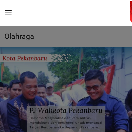
Olahraga
Beranda
Advetorial
Video Streaming
Politik
TNI/POLRI
Hukrim
Teknologi