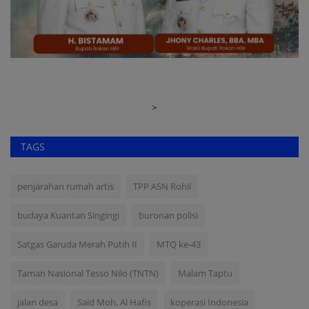
>
TAGS
penjarahan rumah artis
TPP ASN Rohil
budaya Kuantan Singingi
buronan polisi
Satgas Garuda Merah Putih II
MTQ ke-43
Taman Nasional Tesso Nilo (TNTN)
Malam Taptu
jalan desa
Said Moh. Al Hafis
koperasi Indonesia