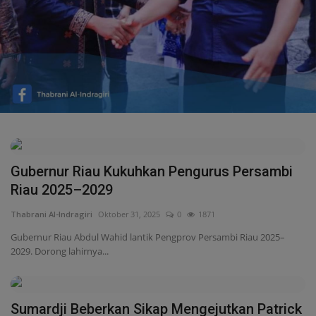
Peristiwa
Daerah
Pemerintah
Pemilu
Gubernur Riau Kukuhkan Pengurus Persambi
Kriminal
Riau 2025–2029
Olahraga
Thabrani Al-Indragiri
Oktober 31, 2025
0
1871
Gubernur Riau Abdul Wahid lantik Pengprov Persambi Riau 2025–
Opini
2029. Dorong lahirnya...
Budaya
Sumardji Beberkan Sikap Mengejutkan Patrick