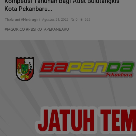
Kompetisi Tahunan Bagi Atlet Bulutangkis
Kota Pekanbaru...
Thabrani Al-Indragiri
Agustus 31, 2023
0
555
#JAGOK.CO #PBSIKOTAPEKANBARU