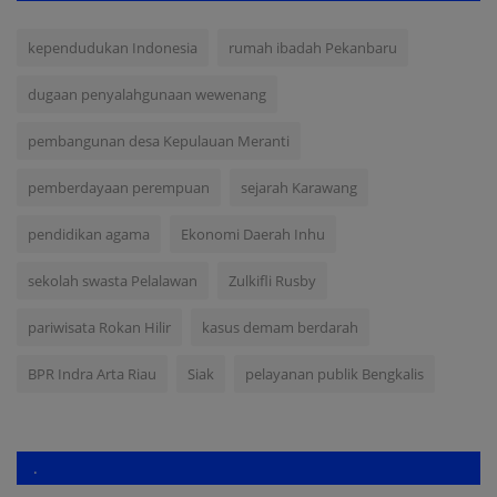
kependudukan Indonesia
rumah ibadah Pekanbaru
dugaan penyalahgunaan wewenang
pembangunan desa Kepulauan Meranti
pemberdayaan perempuan
sejarah Karawang
pendidikan agama
Ekonomi Daerah Inhu
sekolah swasta Pelalawan
Zulkifli Rusby
pariwisata Rokan Hilir
kasus demam berdarah
BPR Indra Arta Riau
Siak
pelayanan publik Bengkalis
.