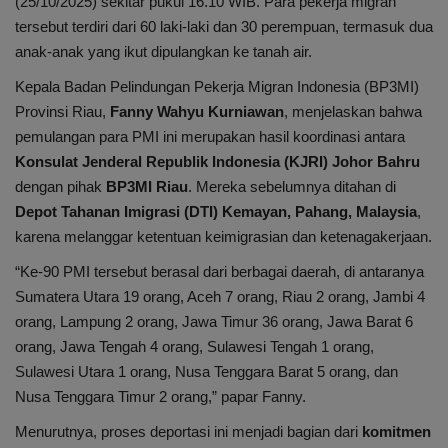
(25/10/2025) sekitar pukul 16.10 WIB. Para pekerja migran
Internasional
tersebut terdiri dari 60 laki-laki dan 30 perempuan, termasuk dua
anak-anak yang ikut dipulangkan ke tanah air.
Infotorial
Kepala Badan Pelindungan Pekerja Migran Indonesia (BP3MI)
Ekonomi
Provinsi Riau,
Fanny Wahyu Kurniawan
, menjelaskan bahwa
pemulangan para PMI ini merupakan hasil koordinasi antara
Mitra
Konsulat Jenderal Republik Indonesia (KJRI) Johor Bahru
dengan pihak
BP3MI Riau
. Mereka sebelumnya ditahan di
Nasional
Depot Tahanan Imigrasi (DTI) Kemayan, Pahang, Malaysia
,
karena melanggar ketentuan keimigrasian dan ketenagakerjaan.
Pendidikan
“Ke-90 PMI tersebut berasal dari berbagai daerah, di antaranya
Sumatera Utara 19 orang, Aceh 7 orang, Riau 2 orang, Jambi 4
Kesehatan
orang, Lampung 2 orang, Jawa Timur 36 orang, Jawa Barat 6
orang, Jawa Tengah 4 orang, Sulawesi Tengah 1 orang,
Sulawesi Utara 1 orang, Nusa Tenggara Barat 5 orang, dan
Nusa Tenggara Timur 2 orang,” papar Fanny.
Menurutnya, proses deportasi ini menjadi bagian dari
komitmen