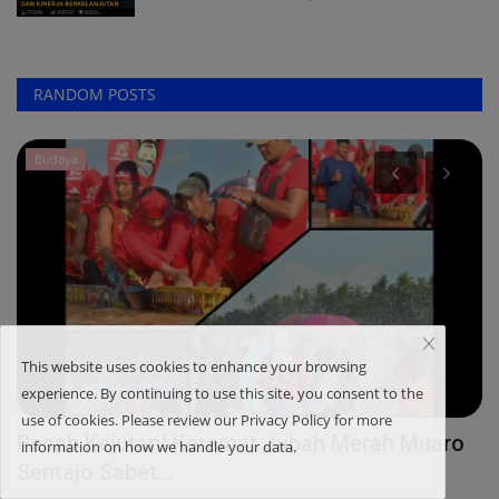
RANDOM POSTS
Peristiwa
This website uses cookies to enhance your browsing
experience. By continuing to use this site, you consent to the
use of cookies. Please review our Privacy Policy for more
PT Barapala Sesalkan Bentrok dan Tegaskan
P
information on how we handle your data.
Keterbukaan pada...
K