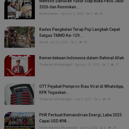
Mensos Saifullah Yusuf Siap Buka Pacu Jalur
2026 dan Resmikan...
Aswirmanto
Agustus 5, 2026
0
46
Kades Pangkalan Terap Puji Langkah Cepat
Satgas TMMD Ke-129...
erizal
Juli 22, 2026
0
43
Kemerdekaan Indonesia dalam Rahmat Allah
Thabrani Al-Indragiri
Agustus 18, 2025
0
37
OTT Pejabat Pemprov Riau Viral di WhatsApp,
KPK Tegaskan...
Thabrani Al-Indragiri
Sep 6, 2025
0
35
PHR Perkuat Kemandirian Energi, Laba 2025
Capai USD 898...
Veter Marlius Munandar
Juni 4, 2026
0
34