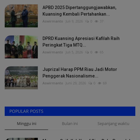
APBD 2025 Dipertanggungjawabkan,
Kuansing Kembali Pertahankan...
Aswirmanto
Juli 9, 2026
0
37
DPRD Kuansing Apresiasi Kafilah Raih
Peringkat Tiga MTQ...
Aswirmanto
Juli 5, 2026
0
65
Juprizal Harap PPM Riau Jadi Motor
Penggerak Nasionalisme...
Aswirmanto
Juni 29, 2026
0
69
POPULAR POSTS
Minggu ini
Bulan ini
Sepanjang waktu