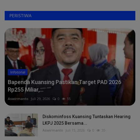
PERISTIWA
Infotorial
Bapenda Kuansing Pastikan Target PAD 2026
Rp255 Miliar,...
Aswirmanto
Juli 29, 2026
0
55
Diskominfoss Kuansing Tuntaskan Hearing
LKPJ 2025 Bersama...
Aswirmanto
Juli 15, 2026
0
35