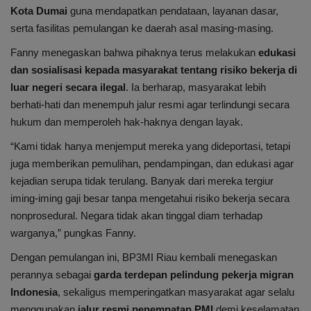
Kota Dumai
guna mendapatkan pendataan, layanan dasar,
serta fasilitas pemulangan ke daerah asal masing-masing.
Fanny menegaskan bahwa pihaknya terus melakukan
edukasi
dan sosialisasi kepada masyarakat tentang risiko bekerja di
luar negeri secara ilegal
. Ia berharap, masyarakat lebih
berhati-hati dan menempuh jalur resmi agar terlindungi secara
hukum dan memperoleh hak-haknya dengan layak.
“Kami tidak hanya menjemput mereka yang dideportasi, tetapi
juga memberikan pemulihan, pendampingan, dan edukasi agar
kejadian serupa tidak terulang. Banyak dari mereka tergiur
iming-iming gaji besar tanpa mengetahui risiko bekerja secara
nonprosedural. Negara tidak akan tinggal diam terhadap
warganya,” pungkas Fanny.
Dengan pemulangan ini, BP3MI Riau kembali menegaskan
perannya sebagai
garda terdepan pelindung pekerja migran
Indonesia
, sekaligus memperingatkan masyarakat agar selalu
menggunakan
jalur resmi penempatan PMI
demi keselamatan