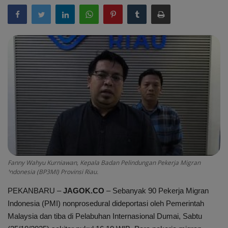
Peristiwa
Daerah
Pemerintah
Pemilu
Kriminal
Olahraga
Fanny Wahyu Kurniawan, Kepala Badan Pelindungan Pekerja Migran
Indonesia (BP3MI) Provinsi Riau.
Opini
PEKANBARU –
JAGOK.CO
– Sebanyak 90 Pekerja Migran
Indonesia (PMI) nonprosedural dideportasi oleh Pemerintah
Budaya
Malaysia dan tiba di Pelabuhan Internasional Dumai, Sabtu