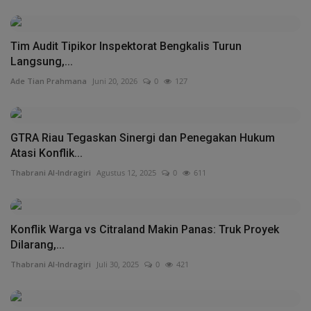
Tim Audit Tipikor Inspektorat Bengkalis Turun
Langsung,...
Ade Tian Prahmana
Juni 20, 2026
0
127
GTRA Riau Tegaskan Sinergi dan Penegakan Hukum
Atasi Konflik...
Thabrani Al-Indragiri
Agustus 12, 2025
0
611
Konflik Warga vs Citraland Makin Panas: Truk Proyek
Dilarang,...
Thabrani Al-Indragiri
Juli 30, 2025
0
421