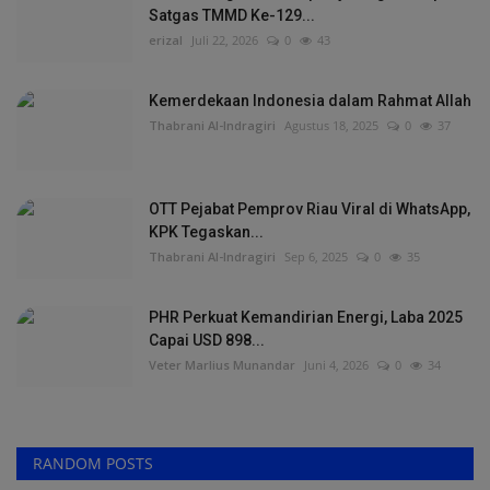
Satgas TMMD Ke-129...
erizal
Juli 22, 2026
0
43
Kemerdekaan Indonesia dalam Rahmat Allah
Thabrani Al-Indragiri
Agustus 18, 2025
0
37
OTT Pejabat Pemprov Riau Viral di WhatsApp,
KPK Tegaskan...
Thabrani Al-Indragiri
Sep 6, 2025
0
35
PHR Perkuat Kemandirian Energi, Laba 2025
Capai USD 898...
Veter Marlius Munandar
Juni 4, 2026
0
34
RANDOM POSTS