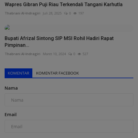
Wapres Gibran Puji Riau Terkendali Tangani Karhutla
Thabrani Al-Indragiri
Juli 28, 2025
0
197
Bupati Afrizal Sintong SIP MSI Rohil Hadiri Rapat
Pimpinan...
Thabrani Al-Indragiri
Maret 10, 2024
0
527
KOMENTAR
KOMENTAR FACEBOOK
Nama
Email