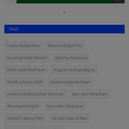
>
TAGS
tradisi Melayu Riau
Rizkan Indragiri Hilir
buruh gerobak Meranti
Babinsa Gondosuli
bakti sosial kesehatan
Program Berbagi Daging
Mudik Lebaran 2026
layanan kependudukan
progres pembangunan 40 persen
alun-alun Pekanbaru
#KeamananDigital
Asri Ludin Tambunan
Sekolah Lapang Iklim
tak ada hujan di Riau