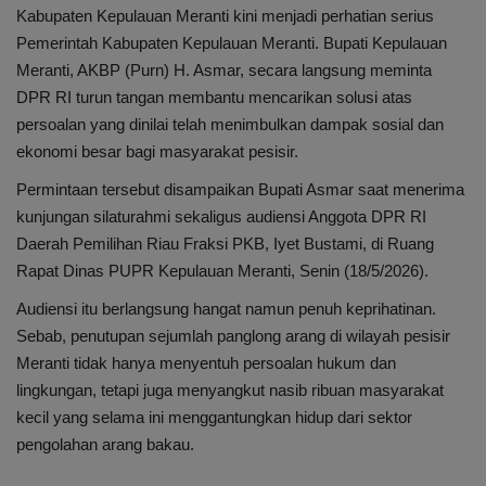
Internasional
Kabupaten Kepulauan Meranti kini menjadi perhatian serius
Pemerintah Kabupaten Kepulauan Meranti. Bupati Kepulauan
Infotorial
Meranti, AKBP (Purn) H. Asmar, secara langsung meminta
DPR RI turun tangan membantu mencarikan solusi atas
Ekonomi
persoalan yang dinilai telah menimbulkan dampak sosial dan
ekonomi besar bagi masyarakat pesisir.
Mitra
Permintaan tersebut disampaikan Bupati Asmar saat menerima
kunjungan silaturahmi sekaligus audiensi Anggota DPR RI
Nasional
Daerah Pemilihan Riau Fraksi PKB, Iyet Bustami, di Ruang
Rapat Dinas PUPR Kepulauan Meranti, Senin (18/5/2026).
Pendidikan
Audiensi itu berlangsung hangat namun penuh keprihatinan.
Kesehatan
Sebab, penutupan sejumlah panglong arang di wilayah pesisir
Meranti tidak hanya menyentuh persoalan hukum dan
lingkungan, tetapi juga menyangkut nasib ribuan masyarakat
kecil yang selama ini menggantungkan hidup dari sektor
pengolahan arang bakau.