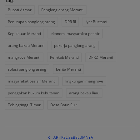
Tag:
Bupati Asmar
Panglong arang Meranti
Penutupan panglong arang
DPR RI
Iyet Bustami
Kepulauan Meranti
ekonomi masyarakat pesisir
arang bakau Meranti
pekerja panglong arang
mangrove Meranti
Pemkab Meranti
DPRD Meranti
solusi panglong arang
berita Meranti
masyarakat pesisir Meranti
lingkungan mangrove
penegakan hukum kehutanan
arang bakau Riau
Tebingtinggi Timur
Desa Batin Suir
ARTIKEL SEBELUMNYA