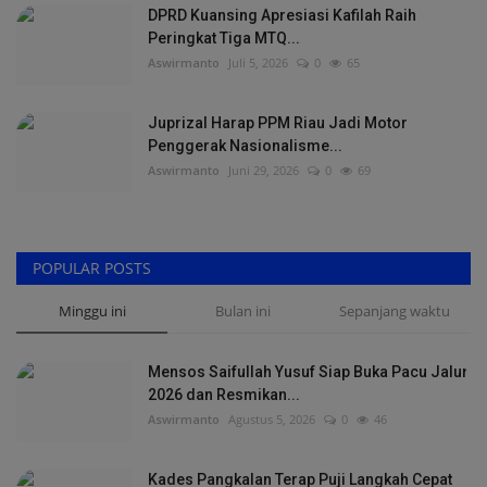
DPRD Kuansing Apresiasi Kafilah Raih
Peringkat Tiga MTQ...
Aswirmanto
Juli 5, 2026
0
65
Juprizal Harap PPM Riau Jadi Motor
Penggerak Nasionalisme...
Aswirmanto
Juni 29, 2026
0
69
POPULAR POSTS
Minggu ini
Bulan ini
Sepanjang waktu
Mensos Saifullah Yusuf Siap Buka Pacu Jalur
2026 dan Resmikan...
Aswirmanto
Agustus 5, 2026
0
46
Kades Pangkalan Terap Puji Langkah Cepat