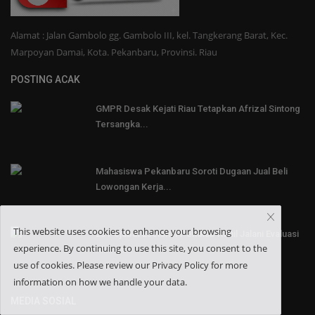
Alamat : Jalan Gambolo gg. Gambolo III, kel. Tangkerang Barat, Kec.
Marpoyan Damai, Kota. Pekanbaru, Provinsi. Riau
POSTING ACAK
GMPR Desak Kejati Riau Tetapkan Afrizal Sintong
Tersangka...
Mahasiswa Pekanbaru Soroti Dugaan Jual Beli
Lowongan Kerja...
This website uses cookies to enhance your browsing
25 Pejabat Eselon II Pemkab Rohil Jalani Evaluasi
experience. By continuing to use this site, you consent to the
Kinerja...
use of cookies. Please review our Privacy Policy for more
information on how we handle your data.
MEDIA SOSIAL