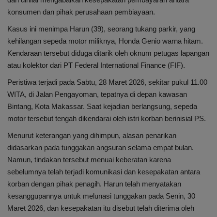
Internasional
konsumen dan pihak perusahaan pembiayaan.
Infotorial
Kasus ini menimpa Harun (39), seorang tukang parkir, yang
kehilangan sepeda motor miliknya, Honda Genio warna hitam.
Ekonomi
Kendaraan tersebut diduga ditarik oleh oknum petugas lapangan
atau kolektor dari PT Federal International Finance (FIF).
Mitra
Peristiwa terjadi pada Sabtu, 28 Maret 2026, sekitar pukul 11.00
WITA, di Jalan Pengayoman, tepatnya di depan kawasan
Nasional
Bintang, Kota Makassar. Saat kejadian berlangsung, sepeda
motor tersebut tengah dikendarai oleh istri korban berinisial PS.
Pendidikan
Menurut keterangan yang dihimpun, alasan penarikan
didasarkan pada tunggakan angsuran selama empat bulan.
Kesehatan
Namun, tindakan tersebut menuai keberatan karena
sebelumnya telah terjadi komunikasi dan kesepakatan antara
korban dengan pihak penagih. Harun telah menyatakan
kesanggupannya untuk melunasi tunggakan pada Senin, 30
Maret 2026, dan kesepakatan itu disebut telah diterima oleh