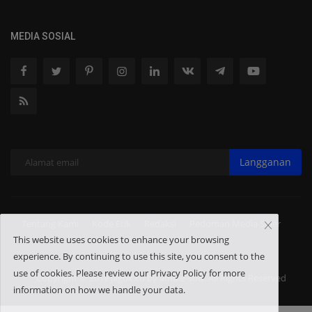
MEDIA SOSIAL
Langganan
Tentang Kami
Kode Etik
Redaksi
Pedoman Media Siber
This website uses cookies to enhance your browsing
experience. By continuing to use this site, you consent to the
use of cookies. Please review our Privacy Policy for more
Copyright © 2019 jagok.co by ambie-soft. All Rights Reserved
information on how we handle your data.