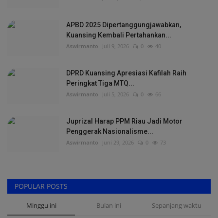
APBD 2025 Dipertanggungjawabkan,
Kuansing Kembali Pertahankan...
Aswirmanto
Juli 9, 2026
0
40
DPRD Kuansing Apresiasi Kafilah Raih
Peringkat Tiga MTQ...
Aswirmanto
Juli 5, 2026
0
66
Juprizal Harap PPM Riau Jadi Motor
Penggerak Nasionalisme...
Aswirmanto
Juni 29, 2026
0
73
POPULAR POSTS
Minggu ini
Bulan ini
Sepanjang waktu