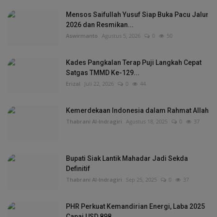
Mensos Saifullah Yusuf Siap Buka Pacu Jalur
2026 dan Resmikan...
Aswirmanto
Agustus 5, 2026
0
50
Kades Pangkalan Terap Puji Langkah Cepat
Satgas TMMD Ke-129...
Erizal
Juli 22, 2026
0
44
Kemerdekaan Indonesia dalam Rahmat Allah
Thabrani Al-Indragiri
Agustus 18, 2025
0
37
Bupati Siak Lantik Mahadar Jadi Sekda
Definitif
Thabrani Al-Indragiri
Sep 25, 2025
0
37
PHR Perkuat Kemandirian Energi, Laba 2025
Capai USD 898...