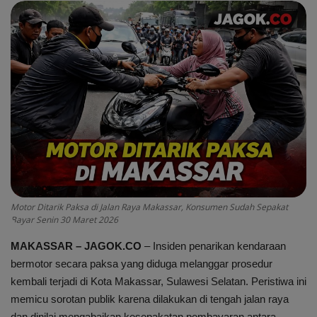
Peristiwa
Daerah
Pemerintah
Pemilu
Kriminal
Motor Ditarik Paksa di Jalan Raya Makassar, Konsumen Sudah Sepakat
Olahraga
Bayar Senin 30 Maret 2026
MAKASSAR – JAGOK.CO
– Insiden penarikan kendaraan
Opini
bermotor secara paksa yang diduga melanggar prosedur
kembali terjadi di Kota Makassar, Sulawesi Selatan. Peristiwa ini
Budaya
memicu sorotan publik karena dilakukan di tengah jalan raya
dan dinilai mengabaikan kesepakatan pembayaran antara