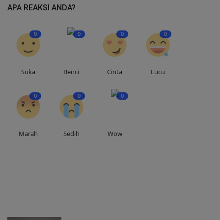
APA REAKSI ANDA?
0
0
0
0
Suka
Benci
Cinta
Lucu
0
0
0
Marah
Sedih
Wow