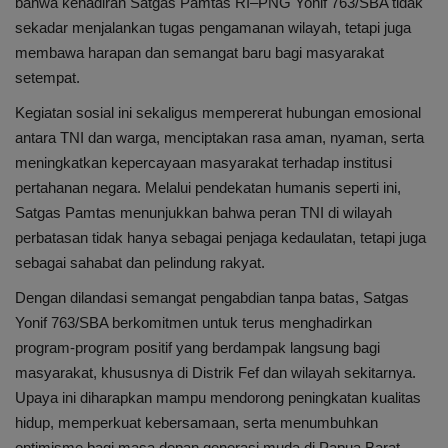
bahwa kehadiran Satgas Pamtas RI–PNG Yonif 763/SBA tidak
sekadar menjalankan tugas pengamanan wilayah, tetapi juga
membawa harapan dan semangat baru bagi masyarakat
setempat.
Kegiatan sosial ini sekaligus mempererat hubungan emosional
antara TNI dan warga, menciptakan rasa aman, nyaman, serta
meningkatkan kepercayaan masyarakat terhadap institusi
pertahanan negara. Melalui pendekatan humanis seperti ini,
Satgas Pamtas menunjukkan bahwa peran TNI di wilayah
perbatasan tidak hanya sebagai penjaga kedaulatan, tetapi juga
sebagai sahabat dan pelindung rakyat.
Dengan dilandasi semangat pengabdian tanpa batas, Satgas
Yonif 763/SBA berkomitmen untuk terus menghadirkan
program-program positif yang berdampak langsung bagi
masyarakat, khususnya di Distrik Fef dan wilayah sekitarnya.
Upaya ini diharapkan mampu mendorong peningkatan kualitas
hidup, memperkuat kebersamaan, serta menumbuhkan
optimisme bagi masa depan generasi muda di Papua Barat.