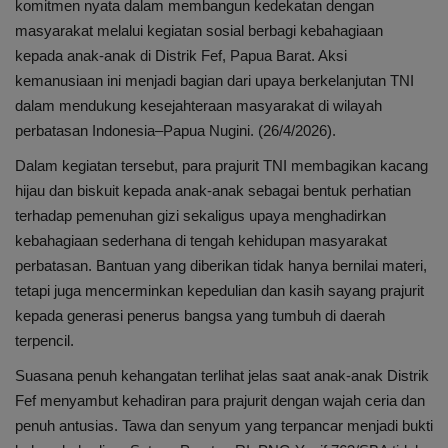
Internasional
komitmen nyata dalam membangun kedekatan dengan
masyarakat melalui kegiatan sosial berbagi kebahagiaan
Infotorial
kepada anak-anak di Distrik Fef, Papua Barat. Aksi
kemanusiaan ini menjadi bagian dari upaya berkelanjutan TNI
Ekonomi
dalam mendukung kesejahteraan masyarakat di wilayah
perbatasan Indonesia–Papua Nugini. (26/4/2026).
Mitra
Dalam kegiatan tersebut, para prajurit TNI membagikan kacang
hijau dan biskuit kepada anak-anak sebagai bentuk perhatian
Nasional
terhadap pemenuhan gizi sekaligus upaya menghadirkan
kebahagiaan sederhana di tengah kehidupan masyarakat
Pendidikan
perbatasan. Bantuan yang diberikan tidak hanya bernilai materi,
tetapi juga mencerminkan kepedulian dan kasih sayang prajurit
Kesehatan
kepada generasi penerus bangsa yang tumbuh di daerah
terpencil.
Suasana penuh kehangatan terlihat jelas saat anak-anak Distrik
Fef menyambut kehadiran para prajurit dengan wajah ceria dan
penuh antusias. Tawa dan senyum yang terpancar menjadi bukti