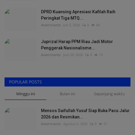
DPRD Kuansing Apresiasi Kafilah Raih
Peringkat Tiga MTQ...
Aswirmanto
Juli 5, 2026
0
66
Juprizal Harap PPM Riau Jadi Motor
Penggerak Nasionalisme...
Aswirmanto
Juni 29, 2026
0
73
POPULAR POSTS
Minggu ini
Bulan ini
Sepanjang waktu
Mensos Saifullah Yusuf Siap Buka Pacu Jalur
2026 dan Resmikan...
Aswirmanto
Agustus 5, 2026
0
51