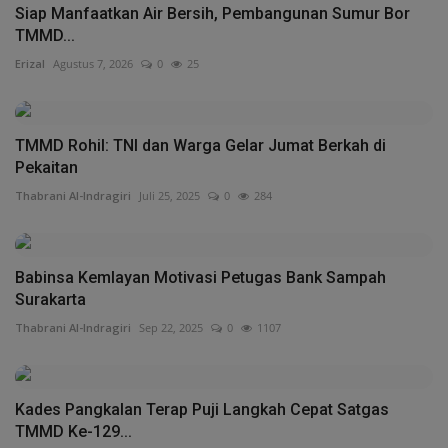
Siap Manfaatkan Air Bersih, Pembangunan Sumur Bor
TMMD...
Erizal
Agustus 7, 2026
0
25
TMMD Rohil: TNI dan Warga Gelar Jumat Berkah di
Pekaitan
Thabrani Al-Indragiri
Juli 25, 2025
0
284
Babinsa Kemlayan Motivasi Petugas Bank Sampah
Surakarta
Thabrani Al-Indragiri
Sep 22, 2025
0
1107
Kades Pangkalan Terap Puji Langkah Cepat Satgas
TMMD Ke-129...