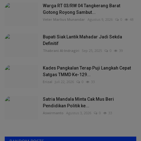
Warga RT 03/RW 04 Tangkerang Barat
Gotong Royong Sambut...
Veter Marlius Munandar
Agustus 9, 2026
0
48
Bupati Siak Lantik Mahadar Jadi Sekda
Definitif
Thabrani Al-Indragiri
Sep 25, 2025
0
39
Kades Pangkalan Terap Puji Langkah Cepat
Satgas TMMD Ke-129...
Erizal
Juli 22, 2026
0
33
Satria Mandala Minta Cak Mus Beri
Pendidikan Politik ke...
Aswirmanto
Agustus 3, 2026
0
33