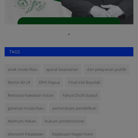
>
TAGS
anak muda Riau
aparat keamanan
dan pelayanan publik
Mortir 60 LR
DPO Papua
Final Voli Boyolali
Restorasi kawasan hutan
Yahya Cholil Staquf
generasi muda Riau
pemerataan pendidikan
Marhum Pekan
hukum antiterorisme
ekonomi Pelalawan
Kejaksaan Negeri Karo