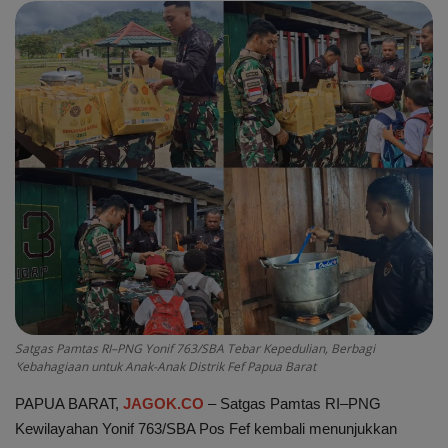
Peristiwa
Daerah
Pemerintah
Pemilu
Kriminal
Olahraga
Opini
Satgas Pamtas RI–PNG Yonif 763/SBA Tebar Kepedulian, Berbagi
Kebahagiaan untuk Anak-Anak Distrik Fef Papua Barat
Budaya
PAPUA BARAT,
JAGOK.CO
– Satgas Pamtas RI–PNG
Kewilayahan Yonif 763/SBA Pos Fef kembali menunjukkan