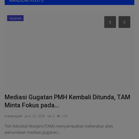
RANDOM POSTS
Hukrim
u
Mediasi Gugatan PMH Kembali Ditunda, TAM
P
Minta Fokus pada...
J
Irwansyah
Juni 10, 2026
0
129
As
k
Tim Advokat Marjani (TAM) menyampaikan keberatan atas
Bu
penundaan mediasi gugatan...
Pa