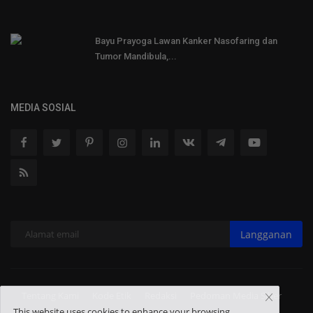
Bayu Prayoga Lawan Kanker Nasofaring dan
Tumor Mandibula,...
MEDIA SOSIAL
Langganan
Tentang Kami
Kode Etik
Redaksi
Pedoman Media Siber
This website uses cookies to enhance your browsing