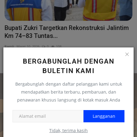
Bupati Zukri Targetkan Rekonstruksi Jalintim
Km 74–83 Tuntas...
Ramli
Maret 10, 2026
0
108
Bupati Pelalawan Zukri meninjau rekonstruksi Jalan Lintas Timur
BERGABUNGLAH DENGAN
Sumatera Km 74–83...
BULETIN KAMI
Bergabunglah dengan daftar pelanggan kami untuk
mendapatkan berita terbaru, pembaruan, dan
penawaran khusus langsung di kotak masuk Anda
Langganan
Tidak, terima kasih