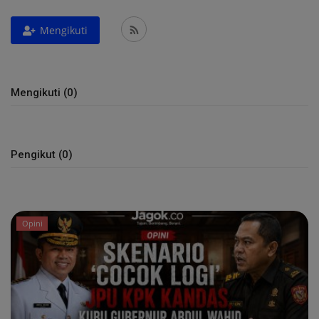
Mengikuti
Peristiwa
Daerah
Mengikuti (0)
Pemerintah
Pemilu
Pengikut (0)
Kriminal
Olahraga
Opini
Opini
Budaya