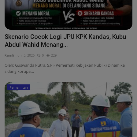
Internasional
Infotorial
Ekonomi
Skenario Cocok Logi JPU KPK Kandas, Kubu
Abdul Wahid Menang...
Mitra
Ramli
Juni 5, 2026
0
229
Nasional
Oleh: Guswanda Putra, S.Pi (Pemerhati Kebijakan Publik) Dinamika
sidang korupsi...
Pendidikan
Pemerintah
Kesehatan