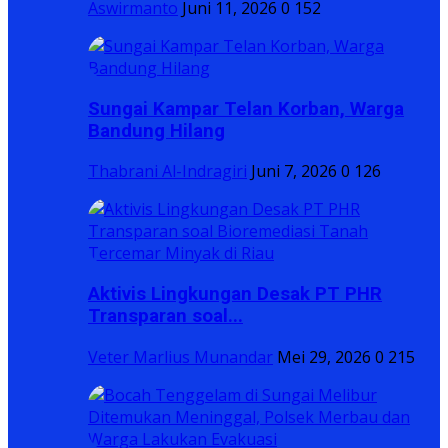
Aswirmanto
Juni 11, 2026
0
152
Sungai Kampar Telan Korban, Warga
Bandung Hilang
Thabrani Al-Indragiri
Juni 7, 2026
0
126
Aktivis Lingkungan Desak PT PHR
Transparan soal...
Veter Marlius Munandar
Mei 29, 2026
0
215