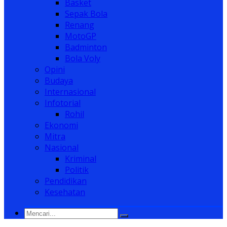
Basket
Sepak Bola
Renang
MotoGP
Badminton
Bola Voly
Opini
Budaya
Internasional
Infotorial
Rohil
Ekonomi
Mitra
Nasional
Kriminal
Politik
Pendidikan
Kesehatan