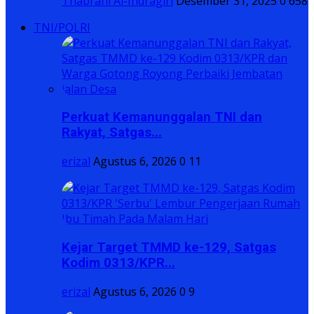
Thabrani Al-Indragiri
Desember 31, 2025
0
658
TNI/POLRI
Perkuat Kemanunggalan TNI dan
Rakyat, Satgas...
erizal
Agustus 6, 2026
0
11
Kejar Target TMMD ke-129, Satgas
Kodim 0313/KPR...
erizal
Agustus 6, 2026
0
9