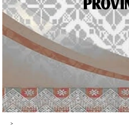
>
Tags
DWP Kabupaten Kuantan Singingi
aksi mahasiswa
Johny Setiawan Mundung
anak yatim Medan
ekosistem rawa gambut
sinergi pemberantasan narkoba
disinformasi
cegah banjir
Rutan Siak penuh