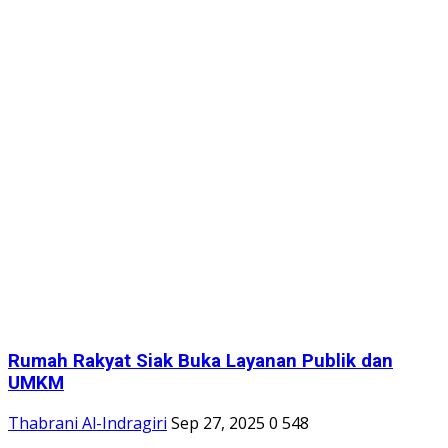
Rumah Rakyat Siak Buka Layanan Publik dan
UMKM
Thabrani Al-Indragiri
Sep 27, 2025
0
548
Rumah Rakyat Siak edisi kedua hadirkan 17 layanan
publik, mulai dari kesehatan,...
TNI/POLRI