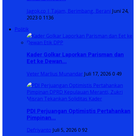
Jagok.co | Tajam, Berimbang, Berani
Juni 24,
2023
0
1136
Politik
Kader Golkar Laporkan Parisman dan
Eet ke Dewan...
Veter Marlius Munandar
Juli 17, 2026
0
49
PDI Perjuangan Optimistis Pertahankan
Pimpinan...
Defriyanto
Juli 5, 2026
0
92