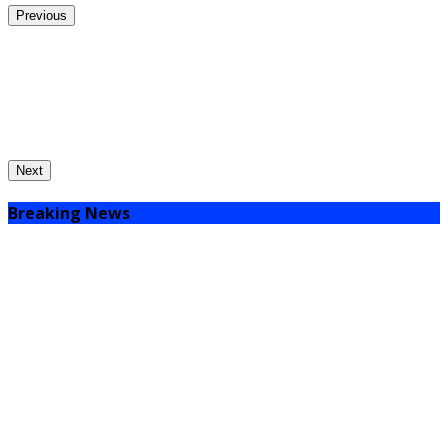
Peristiwa
Infotorial
Bapenda Kuansing Pastikan Target PAD
2026 Rp255 Miliar,...