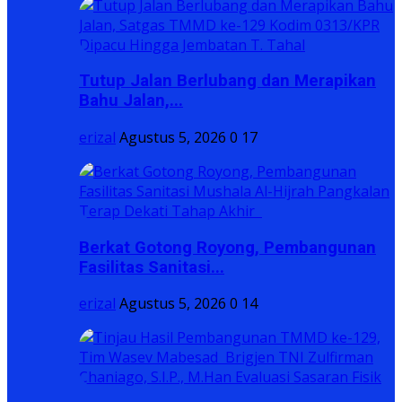
​Tutup Jalan Berlubang dan Merapikan
Bahu Jalan,...
erizal
Agustus 5, 2026
0
17
Berkat Gotong Royong, Pembangunan
Fasilitas Sanitasi...
erizal
Agustus 5, 2026
0
14