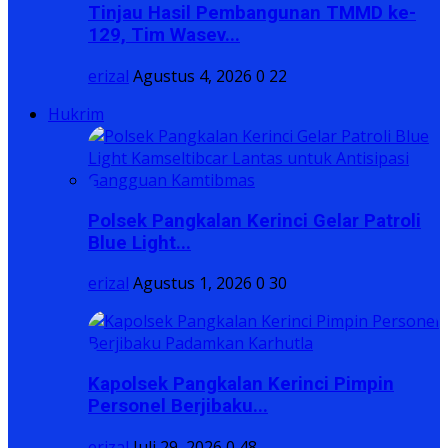
Tinjau Hasil Pembangunan TMMD ke-
129, Tim Wasev...
erizal
Agustus 4, 2026
0
22
Hukrim
Polsek Pangkalan Kerinci Gelar Patroli
Blue Light...
erizal
Agustus 1, 2026
0
30
Kapolsek Pangkalan Kerinci Pimpin
Personel Berjibaku...
erizal
Juli 29, 2026
0
48