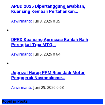
Juprizal Harap PPM Riau Jadi Motor
Penggerak Nasionalisme...
Aswirmanto
Juni 29, 2026
0
68
Popular Posts
Minggu ini
Bulan ini
Sepanjang waktu
Kades Pangkalan Terap Puji Langkah Cepat
Satgas TMMD Ke-129...
erizal
Juli 22, 2026
0
52