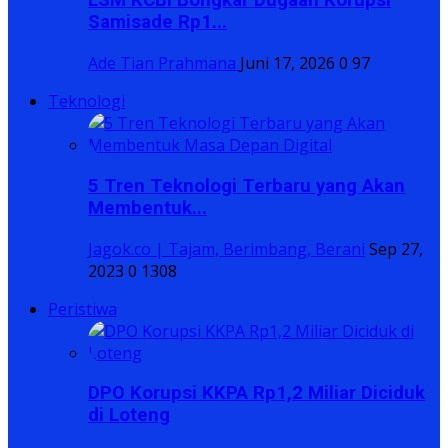
LSM KCBI Bongkar Dugaan Korupsi
Samisade Rp1...
Ade Tian Prahmana
Juni 17, 2026
0
97
Teknologi
5 Tren Teknologi Terbaru yang Akan
Membentuk...
Jagok.co | Tajam, Berimbang, Berani
Sep 27,
2023
0
1308
Peristiwa
DPO Korupsi KKPA Rp1,2 Miliar Diciduk
di Loteng