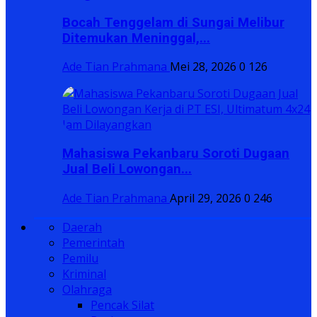
Bocah Tenggelam di Sungai Melibur
Ditemukan Meninggal,...
Ade Tian Prahmana
Mei 28, 2026
0
126
Mahasiswa Pekanbaru Soroti Dugaan
Jual Beli Lowongan...
Ade Tian Prahmana
April 29, 2026
0
246
Daerah
Pemerintah
Pemilu
Kriminal
Olahraga
Pencak Silat