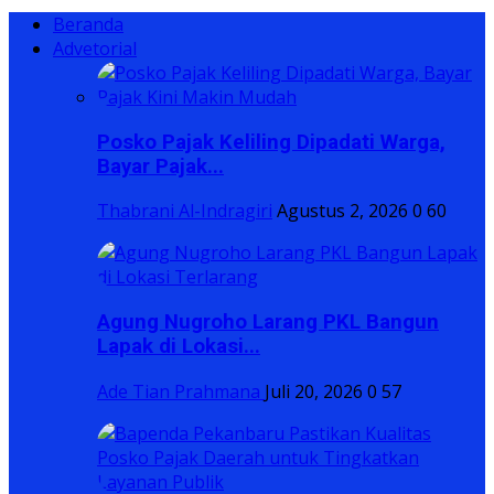
Beranda
Advetorial
Posko Pajak Keliling Dipadati Warga,
Bayar Pajak...
Thabrani Al-Indragiri
Agustus 2, 2026
0
60
Agung Nugroho Larang PKL Bangun
Lapak di Lokasi...
Ade Tian Prahmana
Juli 20, 2026
0
57