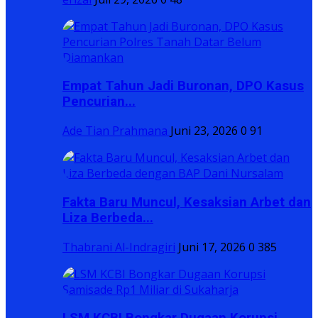
Empat Tahun Jadi Buronan, DPO Kasus
Pencurian...
Ade Tian Prahmana
Juni 23, 2026
0
91
Fakta Baru Muncul, Kesaksian Arbet dan
Liza Berbeda...
Thabrani Al-Indragiri
Juni 17, 2026
0
385