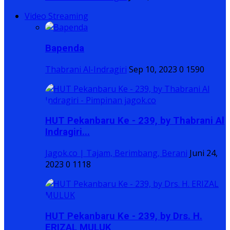
Video Streaming
Bapenda
Thabrani Al-Indragiri
Sep 10, 2023
0
1590
HUT Pekanbaru Ke - 239, by Thabrani Al
Indragiri...
Jagok.co | Tajam, Berimbang, Berani
Juni 24,
2023
0
1118
HUT Pekanbaru Ke - 239, by Drs. H.
ERIZAL MULUK