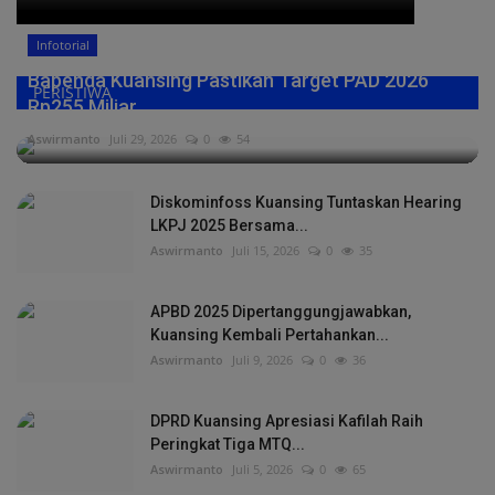
Infotorial
Bapenda Kuansing Pastikan Target PAD 2026
PERISTIWA
Rp255 Miliar,...
Aswirmanto
Juli 29, 2026
0
54
Diskominfoss Kuansing Tuntaskan Hearing
LKPJ 2025 Bersama...
Aswirmanto
Juli 15, 2026
0
35
APBD 2025 Dipertanggungjawabkan,
Kuansing Kembali Pertahankan...
Aswirmanto
Juli 9, 2026
0
36
DPRD Kuansing Apresiasi Kafilah Raih
Peringkat Tiga MTQ...
Aswirmanto
Juli 5, 2026
0
65