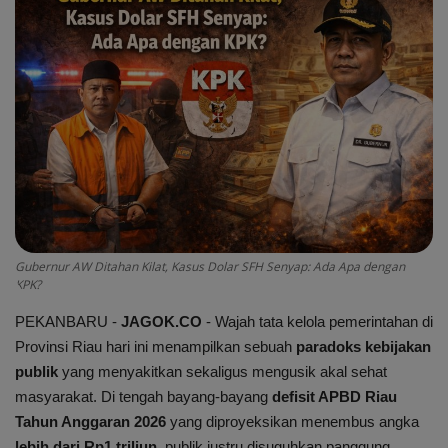
Peristiwa
Daerah
Pemerintah
Pemilu
Kriminal
Gubernur AW Ditahan Kilat, Kasus Dolar SFH Senyap: Ada Apa dengan
KPK?
Olahraga
PEKANBARU -
JAGOK.CO
- Wajah tata kelola pemerintahan di
Provinsi Riau hari ini menampilkan sebuah
paradoks kebijakan
Opini
publik
yang menyakitkan sekaligus mengusik akal sehat
masyarakat. Di tengah bayang-bayang
defisit APBD Riau
Budaya
Tahun Anggaran 2026
yang diproyeksikan menembus angka
lebih dari Rp1 triliun
, publik justru disuguhkan panggung