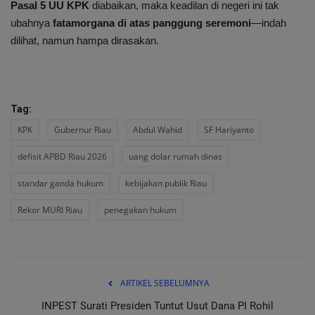
Pasal 5 UU KPK
diabaikan, maka keadilan di negeri ini tak
ubahnya
fatamorgana di atas panggung seremoni
—indah
dilihat, namun hampa dirasakan.
Tag:
KPK
Gubernur Riau
Abdul Wahid
SF Hariyanto
defisit APBD Riau 2026
uang dolar rumah dinas
standar ganda hukum
kebijakan publik Riau
Rekor MURI Riau
penegakan hukum
ARTIKEL SEBELUMNYA
INPEST Surati Presiden Tuntut Usut Dana PI Rohil