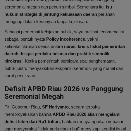
Internasional
seremonial megah dan penuh simbol. Sementara itu,
isu
hukum strategis di jantung kekuasaan daerah
perlahan
Infotorial
menguap dalam kesunyian tanpa kejelasan.
Ekonomi
Sebagai pemerhati kebijakan publik, saya melihat fenomena ini
sebagai bentuk nyata
Policy Incoherence
, yakni
Mitra
ketidaksinkronan serius antara
narasi krisis fiskal pemerintah
daerah
dengan
perilaku belanja dan praktik simbolik
Nasional
birokrasi
. Ketika pemerintah berbicara soal penghematan,
publik justru menyaksikan ekspansi seremoni yang mahal dan
Pendidikan
sarat pencitraan.
Defisit APBD Riau 2026 vs Panggung
Kesehatan
Seremonial Megah
Plt. Gubernur Riau,
SF Hariyanto
, secara terbuka
memproyeksikan bahwa
APBD Riau 2026 akan mengalami
defisit lebih dari Rp1 triliun
, bahkan menyampaikan imbauan
agar masyarakat “tidak perlu ribut-ribut” menyikapi kondisi fiskal