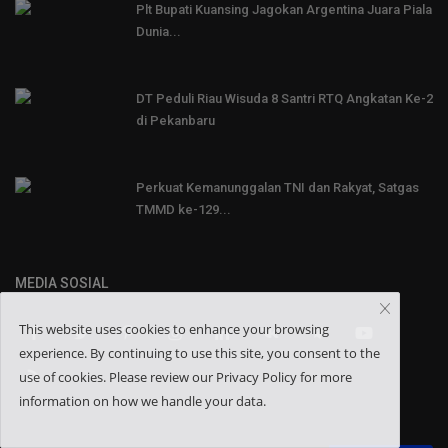
Plt Bupati Kuansing Jagokan Argentina Juara Piala
Dunia...
DT Peduli Riau Wisuda 8 Santri RTQ Angkatan Ke-2
di Pekanbaru
Perkuat Kemanunggalan TNI dan Rakyat, Satgas
TMMD ke-129...
MEDIA SOSIAL
This website uses cookies to enhance your browsing
experience. By continuing to use this site, you consent to the
use of cookies. Please review our Privacy Policy for more
information on how we handle your data.