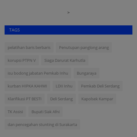
>
TAGS
pelatihan baris berbaris
Penutupan panglong arang
korupsi PTPN V
Siaga Darurat Karhutla
isu bodong jabatan Pemkab Inhu
Bungaraya
kurban HIPKA KAHMI
LDII Inhu
Pemkab Deli Serdang
Klarifikasi PT BESTI
Deli Serdang
Kapolsek Kampar
TK Assisi
Bupati Siak Afni
dan pencegahan stunting di Surakarta