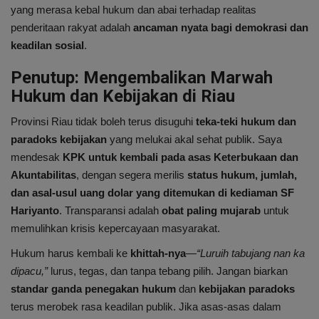
yang merasa kebal hukum dan abai terhadap realitas
penderitaan rakyat adalah
ancaman nyata bagi demokrasi dan
keadilan sosial
.
Penutup: Mengembalikan Marwah
Hukum dan Kebijakan di Riau
Provinsi Riau tidak boleh terus disuguhi
teka-teki hukum dan
paradoks kebijakan
yang melukai akal sehat publik. Saya
mendesak
KPK untuk kembali pada asas Keterbukaan dan
Akuntabilitas
, dengan segera merilis
status hukum, jumlah,
dan asal-usul uang dolar yang ditemukan di kediaman SF
Hariyanto
. Transparansi adalah
obat paling mujarab
untuk
memulihkan krisis kepercayaan masyarakat.
Hukum harus kembali ke
khittah-nya
—
“Luruih tabujang nan ka
dipacu,”
lurus, tegas, dan tanpa tebang pilih. Jangan biarkan
standar ganda penegakan hukum
dan
kebijakan paradoks
terus merobek rasa keadilan publik. Jika asas-asas dalam