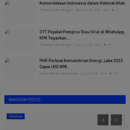
Kemerdekaan Indonesia dalam Rahmat Allah
Thabrani Al-Indragiri
Agustus 18, 2025
0
37
OTT Pejabat Pemprov Riau Viral di WhatsApp,
KPK Tegaskan...
Thabrani Al-Indragiri
Sep 6, 2025
0
35
PHR Perkuat Kemandirian Energi, Laba 2025
Capai USD 898...
Veter Marlius Munandar
Juni 4, 2026
0
34
RANDOM POSTS
Video Streaming