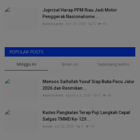
Juprizal Harap PPM Riau Jadi Motor
Penggerak Nasionalisme...
Aswirmanto
Juni 29, 2026
0
69
POPULAR POSTS
Minggu ini
Bulan ini
Sepanjang waktu
Mensos Saifullah Yusuf Siap Buka Pacu Jalur
2026 dan Resmikan...
Aswirmanto
Agustus 5, 2026
0
45
Kades Pangkalan Terap Puji Langkah Cepat
Satgas TMMD Ke-129...
erizal
Juli 22, 2026
0
43