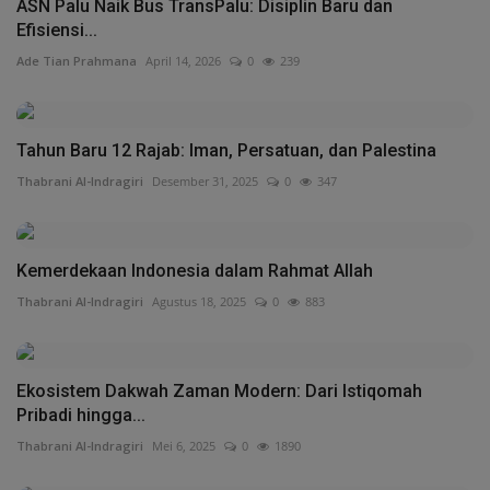
ASN Palu Naik Bus TransPalu: Disiplin Baru dan
Efisiensi...
Ade Tian Prahmana
April 14, 2026
0
239
Tahun Baru 12 Rajab: Iman, Persatuan, dan Palestina
Thabrani Al-Indragiri
Desember 31, 2025
0
347
Kemerdekaan Indonesia dalam Rahmat Allah
Thabrani Al-Indragiri
Agustus 18, 2025
0
883
Ekosistem Dakwah Zaman Modern: Dari Istiqomah
Pribadi hingga...
Thabrani Al-Indragiri
Mei 6, 2025
0
1890